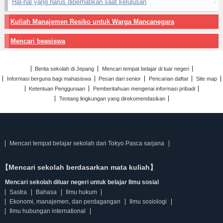
Hal-hal yang harus diperhatikan saat kelulusan
Kuliah Manajemen Resiko untuk Warga Mancanegara
Mencari beasiswa
Berita sekolah di Jepang
Mencari tempat belajar di luar negeri
Informasi berguna bagi mahasiswa
Pesan dari senior
Pencarian daftar
Site map
Ketentuan Penggunaan
Pemberitahuan mengenai informasi pribadi
Tentang lingkungan yang direkomendasikan
Mencari tempat belajar sekolah dari Tokyo Pasca sarjana
【Mencari sekolah berdasarkan mata kuliah】
Mencari sekolah diluar negeri untuk belajar Ilmu sosial
Sastra
Bahasa
Ilmu hukum
Ekonomi, manajemen, dan perdagangan
Ilmu sosiologi
Ilmu hubungan international