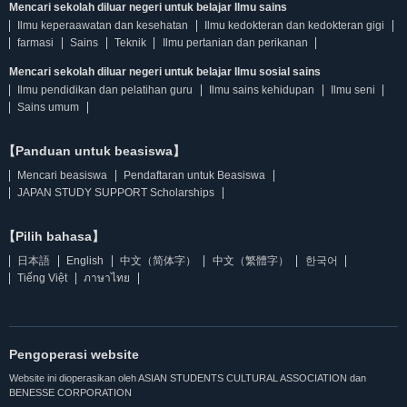
Mencari sekolah diluar negeri untuk belajar Ilmu sains
Ilmu keperaawatan dan kesehatan
Ilmu kedokteran dan kedokteran gigi
farmasi
Sains
Teknik
Ilmu pertanian dan perikanan
Mencari sekolah diluar negeri untuk belajar Ilmu sosial sains
Ilmu pendidikan dan pelatihan guru
Ilmu sains kehidupan
Ilmu seni
Sains umum
【Panduan untuk beasiswa】
Mencari beasiswa
Pendaftaran untuk Beasiswa
JAPAN STUDY SUPPORT Scholarships
【Pilih bahasa】
日本語
English
中文（简体字）
中文（繁體字）
한국어
Tiếng Việt
ภาษาไทย
Pengoperasi website
Website ini dioperasikan oleh ASIAN STUDENTS CULTURAL ASSOCIATION dan
BENESSE CORPORATION