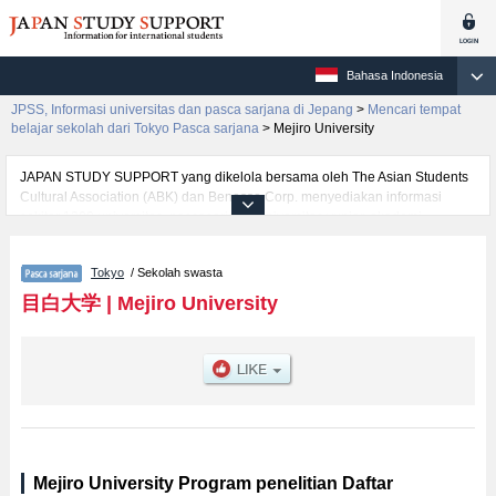
Bahasa Indonesia
JPSS, Informasi universitas dan pasca sarjana di Jepang
>
Mencari tempat
belajar sekolah dari Tokyo Pasca sarjana
>
Mejiro University
JAPAN STUDY SUPPORT yang dikelola bersama oleh The Asian Students
Cultural Association (ABK) dan Benesse Corp. menyediakan informasi
sekitar 1300 universitas, pascasarjana, universitas yunior, akademi
kejuruan yang siap menerima mahasiswa(i) mancanegara.
Tersedia informasi rinci mengenai Mejiro University, mencakup informasi
Tokyo
/ Sekolah swasta
per jurusan riset seperti %% research %%, serta berbagai informasi yang
berguna bagi mahasiswa(i) mancanegara seperti kuota untuk jumlah
目白大学
|
Mejiro University
pendaftar dan jumlah kelulusan ujian masuk mahasiswa(i) mancanegara,
informasi mengenai ujian masuk, prasarana kampus, akses jalan, dan
lainnya. Silakan memanfaatkannya.
Mejiro University Program penelitian Daftar