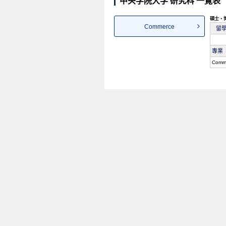
中央学院大学 研究科 一覽表
碩士・
Commerce
留
專業
Comm