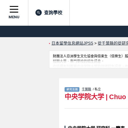
查詢學校
MENU
日本留學信息網站JPSS
>
從千葉縣的從研
財團法人亞洲學生文化協會與倍楽生（倍樂生）股份有
短期大學、專門學校的招生訊息。
在這裡有刊載著中央学院大学的詳細招生訊息。有
於此，請務必查閱及利用此網站。
千葉縣
/ 私立
中央学院大学
|
Chuo 