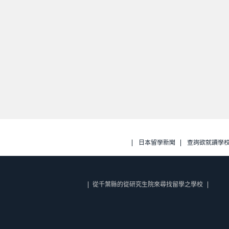
日本留學新聞
查詢欲就讀學
從千葉縣的從研究生院來尋找留學之學校