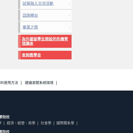
試著融入交流活動
諮詢櫃台
畢業之際
為外國留學生開設的危機管
理講座
查詢獎學金
資料使用方法
建議瀏覽系統環境
學院校
學
經濟、經營、商學
社會學
國際關系學
學院校