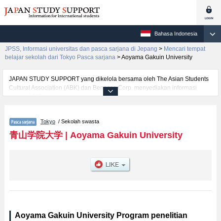
Bahasa Indonesia
JPSS, Informasi universitas dan pasca sarjana di Jepang
>
Mencari tempat
belajar sekolah dari Tokyo Pasca sarjana
>
Aoyama Gakuin University
JAPAN STUDY SUPPORT yang dikelola bersama oleh The Asian Students
Cultural Association (ABK) dan Benesse Corp. menyediakan informasi
sekitar 1300 universitas, pascasarjana, universitas yunior, akademi
kejuruan yang siap menerima mahasiswa(i) mancanegara.
Tersedia informasi rinci mengenai Aoyama Gakuin University, mencakup
Tokyo
/ Sekolah swasta
informasi per jurusan riset seperti %% research %%, serta berbagai
informasi yang berguna bagi mahasiswa(i) mancanegara seperti kuota
青山学院大学
|
Aoyama Gakuin University
untuk jumlah pendaftar dan jumlah kelulusan ujian masuk mahasiswa(i)
mancanegara, informasi mengenai ujian masuk, prasarana kampus, akses
jalan, dan lainnya. Silakan memanfaatkannya.
Aoyama Gakuin University Program penelitian