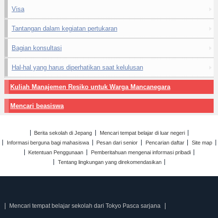
Visa
Tantangan dalam kegiatan pertukaran
Bagian konsultasi
Hal-hal yang harus diperhatikan saat kelulusan
Kuliah Manajemen Resiko untuk Warga Mancanegara
Mencari beasiswa
Berita sekolah di Jepang
Mencari tempat belajar di luar negeri
Informasi berguna bagi mahasiswa
Pesan dari senior
Pencarian daftar
Site map
Ketentuan Penggunaan
Pemberitahuan mengenai informasi pribadi
Tentang lingkungan yang direkomendasikan
Mencari tempat belajar sekolah dari Tokyo Pasca sarjana