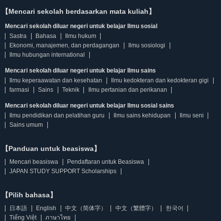
【Mencari sekolah berdasarkan mata kuliah】
Mencari sekolah diluar negeri untuk belajar Ilmu sosial
Sastra
Bahasa
Ilmu hukum
Ekonomi, manajemen, dan perdagangan
Ilmu sosiologi
Ilmu hubungan international
Mencari sekolah diluar negeri untuk belajar Ilmu sains
Ilmu keperaawatan dan kesehatan
Ilmu kedokteran dan kedokteran gigi
farmasi
Sains
Teknik
Ilmu pertanian dan perikanan
Mencari sekolah diluar negeri untuk belajar Ilmu sosial sains
Ilmu pendidikan dan pelatihan guru
Ilmu sains kehidupan
Ilmu seni
Sains umum
【Panduan untuk beasiswa】
Mencari beasiswa
Pendaftaran untuk Beasiswa
JAPAN STUDY SUPPORT Scholarships
【Pilih bahasa】
日本語
English
中文（简体字）
中文（繁體字）
한국어
Tiếng Việt
ภาษาไทย