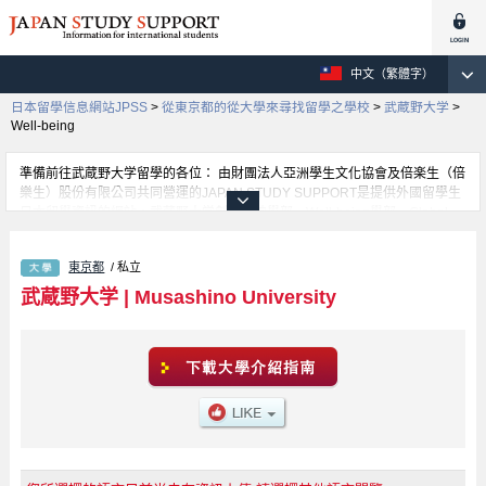
中文（繁體字）
日本留學信息網站JPSS
>
從東京都的從大學來尋找留學之學校
>
武蔵野大学
>
Well-being
準備前往武蔵野大学留學的各位： 由財團法人亞洲學生文化協會及倍楽生（倍
樂生）股份有限公司共同營運的JAPAN STUDY SUPPORT是提供外國留學生
日本留學資訊的網站。武蔵野大学創業精神學部、Well-being學部、Global
Studies學部、工學部、數據科學學部、文學部、經濟學部、Business
Administration學部、法學部、人類科學學部等等，各科系的詳細資訊都分別
東京都
/ 私立
刊載在此網站。有需要武蔵野大学留學資訊的各位同學，請多多利用此網站查
詢。另外，此網站上也有刊載約招收留學生的1300所大學、大學院、短大、專
武蔵野大学
|
Musashino University
門學校等資訊。