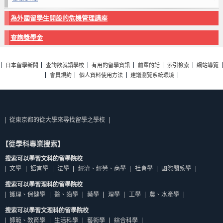
為外國留學生開設的危機管理講座
查詢獎學金
日本留學新聞
查詢欲就讀學校
有用的留學資訊
前輩的話
索引檢索
網站導覽
會員規約
個人資料使用方法
建議瀏覽系統環境
從東京都的從大學來尋找留學之學校
【從學科專業搜索】
搜索可以學習文科的留學院校
文學
語言學
法學
經濟、經營、商學
社會學
國際關系學
搜索可以學習理科的留學院校
護理、保健學
醫、齒學
藥學
理學
工學
農、水產學
搜索可以學習文理科的留學院校
師範、教育學
生活科學
藝術學
綜合科學