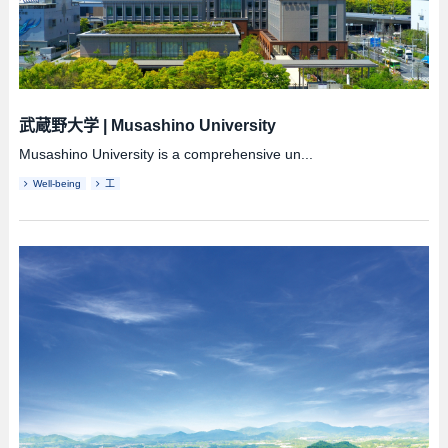
武蔵野大学
|
Musashino University
Musashino University is a comprehensive un...
Well-being
工