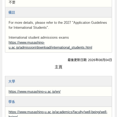
不要
備註
For more details, please refer to the 2027 "Application Guidelines
for International Students".
International student admissions exams
https://www.musashino-
u.ac.jp/admission/download/international_students.html
最後更新日期: 2026年08月04日
主頁
大學
https://www.musashino-u.ac.jp/en/
學系
https://www.musashino-u.ac.jp/academics/faculty/well-being/well-
being/