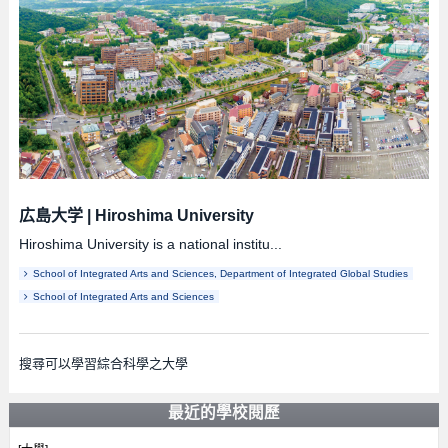
広島大学
|
Hiroshima University
Hiroshima University is a national institu...
School of Integrated Arts and Sciences, Department of Integrated Global Studies
School of Integrated Arts and Sciences
搜尋可以學習綜合科學之大學
最近的學校閱歷