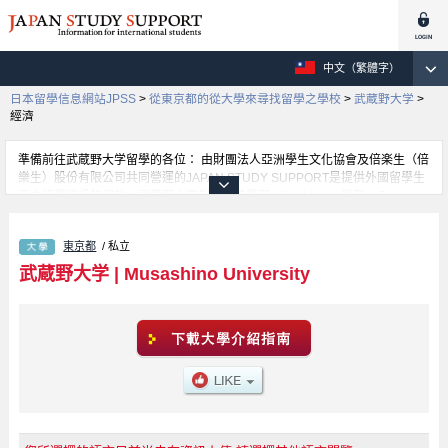
中文（繁體字）
日本留學信息網站JPSS
>
從東京都的從大學來尋找留學之學校
>
武蔵野大学
>
經濟
準備前往武蔵野大学留學的各位： 由財團法人亞洲學生文化協會及倍楽生（倍
樂生）股份有限公司共同營運的JAPAN STUDY SUPPORT是提供外國留學生
日本留學資訊的網站。武蔵野大学創業精神學部、Well-being學部、Global
Studies學部、工學部、數據科學學部、文學部、經濟學部、Business
Administration學部、法學部、人類科學學部等等，各科系的詳細資訊都分別
東京都
/ 私立
刊載在此網站。有需要武蔵野大学留學資訊的各位同學，請多多利用此網站查
詢。另外，此網站上也有刊載約招收留學生的1300所大學、大學院、短大、專
武蔵野大学
|
Musashino University
門學校等資訊。