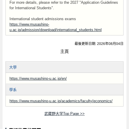
For more details, please refer to the 2027 "Application Guidelines
for International Students".
International student admissions exams
https://www.musashino-
u.ac.jp/admission/download/international_students.html
最後更新日期: 2026年08月04日
主頁
大學
https://www.musashino-u.ac.jp/en/
學系
https://www.musashino-u.ac.jp/academics/faculty/economics/
武蔵野大学Top Page >>