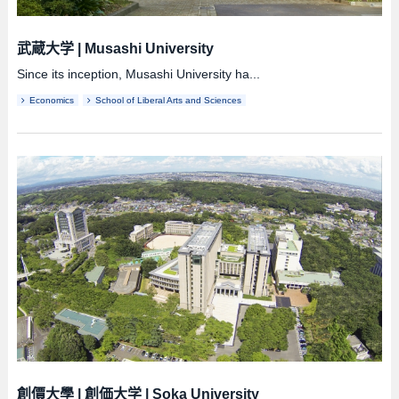
武蔵大学
|
Musashi University
Since its inception, Musashi University ha...
Economics
School of Liberal Arts and Sciences
創價大學
|
創価大学
|
Soka University