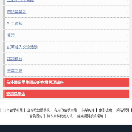
申請獎學金
打工須知
簽證
試著融入交流活動
諮詢櫃台
畢業之際
為外國留學生開設的危機管理講座
查詢獎學金
日本留學新聞
查詢欲就讀學校
有用的留學資訊
前輩的話
索引檢索
網站導覽
會員規約
個人資料使用方法
建議瀏覽系統環境