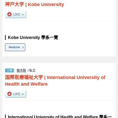
神戸大学
|
Kobe University
Kobe University 學系一覽
Medicine
櫪木縣
/ 私立
国際医療福祉大学
|
International University of
Health and Welfare
International University of Health and Welfare 學系一