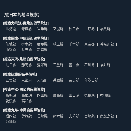
【從日本的地區搜索】
[搜索北海道·東北的留學院校]
北海道
青森縣
岩手縣
宮城縣
秋田縣
山形縣
福島縣
[搜索關東·甲信越的留學院校]
茨城縣
櫪木縣
群馬縣
崎玉縣
千葉縣
東京都
神奈川縣
山梨縣
長野縣
新瀉縣
[搜索東海·北陸的留學院校]
岐阜縣
靜岡縣
愛知縣
三重縣
富山縣
石川縣
福井縣
[搜索近畿的留學院校]
滋賀縣
京都府
大阪府
兵庫縣
奈良縣
和歌山縣
[搜索中國·四國的留學院校]
鳥取縣
島根縣
岡山縣
廣島縣
山口縣
德島縣
香川縣
愛媛縣
高知縣
[搜索九州·沖繩的留學院校]
福岡縣
佐賀縣
長崎縣
熊本縣
大分縣
宮崎縣
鹿兒島縣
沖繩縣