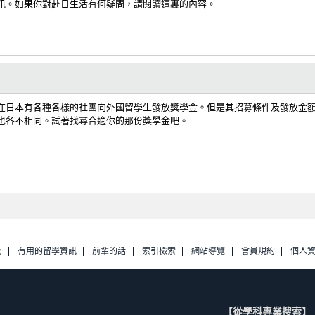
訊。如果你對赴日生活有何疑問，請閱讀這裏的內容。
在日本有各種各樣的社團向外國留學生發放獎學金。但是其招募條件及發放金
也各不相同。試著找尋合適你的那份獎學金吧。
校
有用的留學資訊
前輩的話
索引檢索
網站導覽
會員規約
個人
【從學科專業搜索】