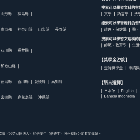
搜索可以學習文科的留
山形縣
福島縣
文學
語言學
法
搜索可以學習理科的留
東京都
神奈川縣
山梨縣
長野縣
護理、保健學
醫、
搜索可以學習文理科的
師範、教育學
生活
石川縣
福井縣
【獎學金咨詢】
和歌山縣
查詢獎學金
申請獎
德島縣
香川縣
愛媛縣
高知縣
【語言選擇】
日本語
English
Bahasa Indonesia
宮崎縣
鹿兒島縣
沖繩縣
協會（公益財團法人）和倍楽生（倍樂生）股份有限公司共同運營。