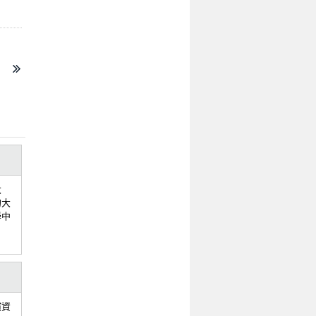
大
的大
學中
慣資