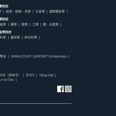
學院校
學
經濟、經營、商學
社會學
國際關系學
學院校
齒學
藥學
理學
工學
農、水產學
留學院校
科學
藝術學
綜合科學
學金
JAPAN STUDY SUPPORT Scholarships
中文（简体字）
한국어
Tiếng Việt
ภาษาไทย