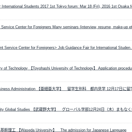
International Students 2017 1st Tokyo forum: Mar 18 (Fri), 2016 1st Osaka fo
ervice Center for Foreigners Many seminars (interview, resume, make-up et
Service Center for Foreigners> Job Guidance Fair for International Studen..
ty of Technology 【Toyohashi University of Technology】 Application procedur
ty Business Administration 【亜細亜大学】 留学生別科 都内見学 12月17日に
iversity Global Studies 【武蔵野大学】 グローバル学部12月24日（木）まもな
y 基幹理工 【Waseda University】 The admission for Japanese Language