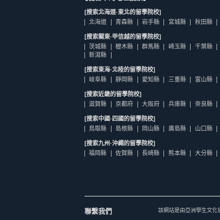
[搜索北海道·東北的留學院校]
北海道
青森縣
岩手縣
宮城縣
秋田縣
[搜索關東·甲信越的留學院校]
茨城縣
櫪木縣
群馬縣
崎玉縣
千葉縣
新瀉縣
[搜索東海·北陸的留學院校]
岐阜縣
靜岡縣
愛知縣
三重縣
富山縣
[搜索近畿的留學院校]
滋賀縣
京都府
大阪府
兵庫縣
奈良縣
[搜索中國·四國的留學院校]
鳥取縣
島根縣
岡山縣
廣島縣
山口縣
[搜索九州·沖繩的留學院校]
福岡縣
佐賀縣
長崎縣
熊本縣
大分縣
聯繫我們
該網站是由亞洲學生文化