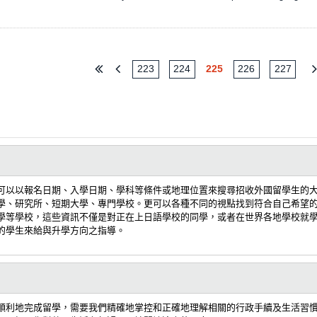
223
224
225
226
227
可以以報名日期、入學日期、學科等條件或地理位置來搜尋招收外國留學生的
學、研究所、短期大學、專門學校。更可以各種不同的視點找到符合自己希望
學等學校，這些資訊不僅是對正在上日語學校的同學，或者在世界各地學校就
的學生來給與升學方向之指導。
順利地完成留學，需要我們精確地掌控和正確地理解相關的行政手續及生活習