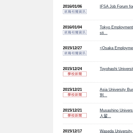
2016/01/06
IFSA Job Forum for 
2016/01/04
Tokyo Employment S
sti...
2015/12/27
<Osaka Employment 
2015/12/24
Toyohashi Universi
2015/12/21
Asia Universi
別...
2015/12/21
Musashino Un
人留...
2015/12/17
Waseda Universit