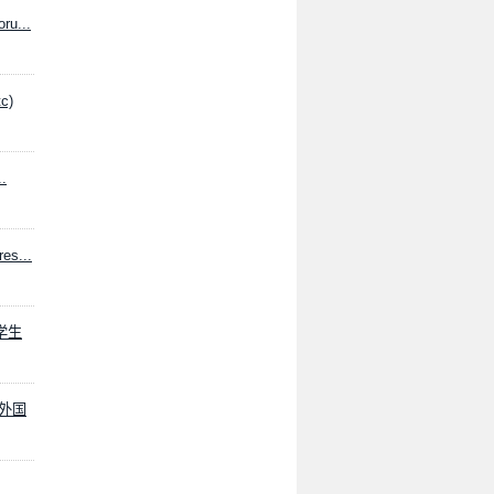
ru...
c)
.
es...
留学生
く外国