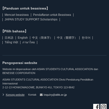
【Panduan untuk beasiswa】
Mencari beasiswa
Pendaftaran untuk Beasiswa
JAPAN STUDY SUPPORT Scholarships
【Pilih bahasa】
日本語
English
中文（简体字）
中文（繁體字）
한국어
Tiếng Việt
ภาษาไทย
Pengoperasi website
Website ini dioperasikan oleh ASIAN STUDENTS CULTURAL ASSOCIATION dan
BENESSE CORPORATION
ASIAN STUDENTS CULTURAL ASSOCIATION Divisi Pendukung Pendidikan
Internasional
2-12-13 HONKOMAGOME, BUNKYO-KU, TOKYO 113-8642
Konsep website
Kontak