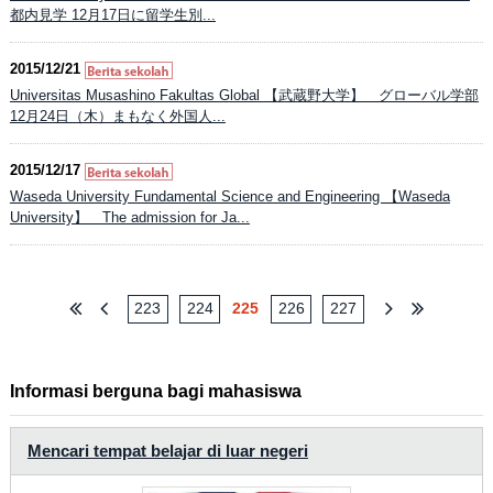
都内見学 12月17日に留学生別...
2015/12/21
Universitas Musashino Fakultas Global 【武蔵野大学】 グローバル学部
12月24日（木）まもなく外国人...
2015/12/17
Waseda University Fundamental Science and Engineering 【Waseda
University】 The admission for Ja...
223
224
225
226
227
Informasi berguna bagi mahasiswa
Mencari tempat belajar di luar negeri