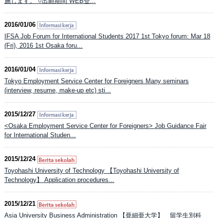
施します。 ○出願期間 WEB登...
2016/01/06
IFSA Job Forum for International Students 2017 1st Tokyo forum: Mar 18
(Fri), 2016 1st Osaka foru...
2016/01/04
Tokyo Employment Service Center for Foreigners Many seminars
(interview, resume, make-up etc) sti...
2015/12/27
<Osaka Employment Service Center for Foreigners> Job Guidance Fair
for International Studen...
2015/12/24
Toyohashi University of Technology 【Toyohashi University of
Technology】 Application procedures...
2015/12/21
Asia University Business Administration 【亜細亜大学】 留学生別科