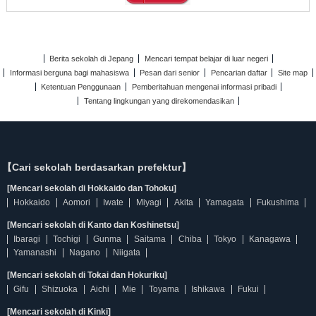
Berita sekolah di Jepang
Mencari tempat belajar di luar negeri
Informasi berguna bagi mahasiswa
Pesan dari senior
Pencarian daftar
Site map
Ketentuan Penggunaan
Pemberitahuan mengenai informasi pribadi
Tentang lingkungan yang direkomendasikan
【Cari sekolah berdasarkan prefektur】
[Mencari sekolah di Hokkaido dan Tohoku]
Hokkaido
Aomori
Iwate
Miyagi
Akita
Yamagata
Fukushima
[Mencari sekolah di Kanto dan Koshinetsu]
Ibaragi
Tochigi
Gunma
Saitama
Chiba
Tokyo
Kanagawa
Yamanashi
Nagano
Niigata
[Mencari sekolah di Tokai dan Hokuriku]
Gifu
Shizuoka
Aichi
Mie
Toyama
Ishikawa
Fukui
[Mencari sekolah di Kinki]