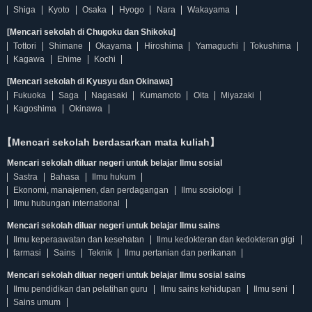
Shiga
Kyoto
Osaka
Hyogo
Nara
Wakayama
[Mencari sekolah di Chugoku dan Shikoku]
Tottori
Shimane
Okayama
Hiroshima
Yamaguchi
Tokushima
Kagawa
Ehime
Kochi
[Mencari sekolah di Kyusyu dan Okinawa]
Fukuoka
Saga
Nagasaki
Kumamoto
Oita
Miyazaki
Kagoshima
Okinawa
【Mencari sekolah berdasarkan mata kuliah】
Mencari sekolah diluar negeri untuk belajar Ilmu sosial
Sastra
Bahasa
Ilmu hukum
Ekonomi, manajemen, dan perdagangan
Ilmu sosiologi
Ilmu hubungan international
Mencari sekolah diluar negeri untuk belajar Ilmu sains
Ilmu keperaawatan dan kesehatan
Ilmu kedokteran dan kedokteran gigi
farmasi
Sains
Teknik
Ilmu pertanian dan perikanan
Mencari sekolah diluar negeri untuk belajar Ilmu sosial sains
Ilmu pendidikan dan pelatihan guru
Ilmu sains kehidupan
Ilmu seni
Sains umum