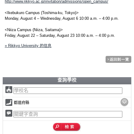
http://www.rikkyo.ac.jp/invitation/admissions/open_campus/
<Ikebukuro Campus (Toshima-ku, Tokyo)>
Monday, August 4 – Wednesday, August 6 10:00 a.m. – 4:00 p.m.
<Niiza Campus (Niiza, Saitama)>
Friday, August 22 – Saturday, August 23 10:00 a.m. – 4:00 p.m.
» Rikkyo University 的信息
查詢學校
都道府縣