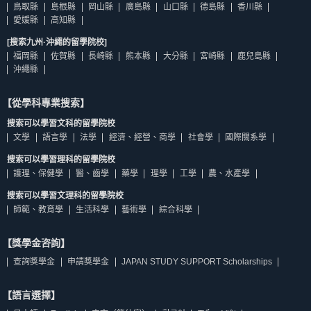
鳥取縣
島根縣
岡山縣
廣島縣
山口縣
德島縣
香川縣
愛媛縣
高知縣
[搜索九州·沖繩的留學院校]
福岡縣
佐賀縣
長崎縣
熊本縣
大分縣
宮崎縣
鹿兒島縣
沖繩縣
【從學科專業搜索】
搜索可以學習文科的留學院校
文學
語言學
法學
經濟、經營、商學
社會學
國際關系學
搜索可以學習理科的留學院校
護理、保健學
醫、齒學
藥學
理學
工學
農、水產學
搜索可以學習文理科的留學院校
師範、教育學
生活科學
藝術學
綜合科學
【獎學金咨詢】
查詢獎學金
申請獎學金
JAPAN STUDY SUPPORT Scholarships
【語言選擇】