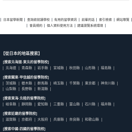
日本留學新聞
查詢欲就讀學校
有用的留學資訊
前輩的話
索引檢索
網站導覽
會員規約
個人資料使用方法
建議瀏覽系統環境
【從日本的地區搜索】
[搜索北海道·東北的留學院校]
北海道
青森縣
岩手縣
宮城縣
秋田縣
山形縣
福島縣
[搜索關東·甲信越的留學院校]
茨城縣
櫪木縣
群馬縣
崎玉縣
千葉縣
東京都
神奈川縣
山梨縣
長野縣
新瀉縣
[搜索東海·北陸的留學院校]
岐阜縣
靜岡縣
愛知縣
三重縣
富山縣
石川縣
福井縣
[搜索近畿的留學院校]
滋賀縣
京都府
大阪府
兵庫縣
奈良縣
和歌山縣
[搜索中國·四國的留學院校]