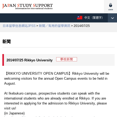
中文（繁體字）
日本留學信息網站JPSS
>
新聞／有用的留學資訊
> 2014/07/25
新聞
2014/07/25 Rikkyo University
【RIKKYO UNIVERSITY OPEN CAMPUS】Rikkyo University will be
welcoming visitors for the annual Open Campus events to be held in
August.
At Ikebukuro campus, prospective students can speak with the
international students who are already enrolled at Rikkyo. If you are
interested in applying for the admission to Rikkyo University, please
visit us!
(in Japanese)