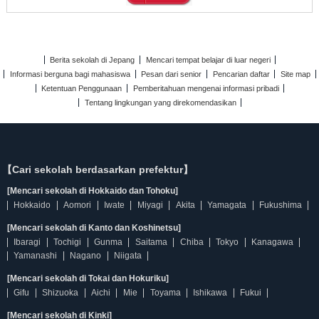
Berita sekolah di Jepang
Mencari tempat belajar di luar negeri
Informasi berguna bagi mahasiswa
Pesan dari senior
Pencarian daftar
Site map
Ketentuan Penggunaan
Pemberitahuan mengenai informasi pribadi
Tentang lingkungan yang direkomendasikan
【Cari sekolah berdasarkan prefektur】
[Mencari sekolah di Hokkaido dan Tohoku]
Hokkaido
Aomori
Iwate
Miyagi
Akita
Yamagata
Fukushima
[Mencari sekolah di Kanto dan Koshinetsu]
Ibaragi
Tochigi
Gunma
Saitama
Chiba
Tokyo
Kanagawa
Yamanashi
Nagano
Niigata
[Mencari sekolah di Tokai dan Hokuriku]
Gifu
Shizuoka
Aichi
Mie
Toyama
Ishikawa
Fukui
[Mencari sekolah di Kinki]