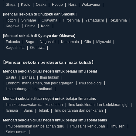
Shiga
Kyoto
Osaka
Hyogo
Nara
Wakayama
[Mencari sekolah di Chugoku dan Shikoku]
Tottori
Shimane
Okayama
Hiroshima
Yamaguchi
Tokushima
Kagawa
Ehime
Kochi
[Mencari sekolah di Kyusyu dan Okinawa]
Fukuoka
Saga
Nagasaki
Kumamoto
Oita
Miyazaki
Kagoshima
Okinawa
【Mencari sekolah berdasarkan mata kuliah】
Mencari sekolah diluar negeri untuk belajar Ilmu sosial
Sastra
Bahasa
Ilmu hukum
Ekonomi, manajemen, dan perdagangan
Ilmu sosiologi
Ilmu hubungan international
Mencari sekolah diluar negeri untuk belajar Ilmu sains
Ilmu keperaawatan dan kesehatan
Ilmu kedokteran dan kedokteran gigi
farmasi
Sains
Teknik
Ilmu pertanian dan perikanan
Mencari sekolah diluar negeri untuk belajar Ilmu sosial sains
Ilmu pendidikan dan pelatihan guru
Ilmu sains kehidupan
Ilmu seni
Sains umum