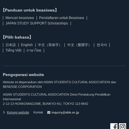
【Panduan untuk beasiswa】
Mencari beasiswa
Pendaftaran untuk Beasiswa
JAPAN STUDY SUPPORT Scholarships
【Pilih bahasa】
日本語
English
中文（简体字）
中文（繁體字）
한국어
Tiếng Việt
ภาษาไทย
Pengoperasi website
Website ini dioperasikan oleh ASIAN STUDENTS CULTURAL ASSOCIATION dan
BENESSE CORPORATION
ASIAN STUDENTS CULTURAL ASSOCIATION Divisi Pendukung Pendidikan
Internasional
2-12-13 HONKOMAGOME, BUNKYO-KU, TOKYO 113-8642
Konsep website
Kontak