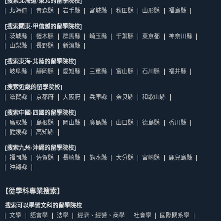
[搜索北海道·東北的留學院校]
北海道
青森縣
岩手縣
宮城縣
秋田縣
山形縣
福島縣
[搜索關東·甲信越的留學院校]
茨城縣
櫪木縣
群馬縣
崎玉縣
千葉縣
東京都
神奈川縣
山梨縣
長野縣
新瀉縣
[搜索東海·北陸的留學院校]
岐阜縣
靜岡縣
愛知縣
三重縣
富山縣
石川縣
福井縣
[搜索近畿的留學院校]
滋賀縣
京都府
大阪府
兵庫縣
奈良縣
和歌山縣
[搜索中國·四國的留學院校]
鳥取縣
島根縣
岡山縣
廣島縣
山口縣
德島縣
香川縣
愛媛縣
高知縣
[搜索九州·沖繩的留學院校]
福岡縣
佐賀縣
長崎縣
熊本縣
大分縣
宮崎縣
鹿兒島縣
沖繩縣
【從學科專業搜索】
搜索可以學習文科的留學院校
文學
語言學
法學
經濟、經營、商學
社會學
國際關系學