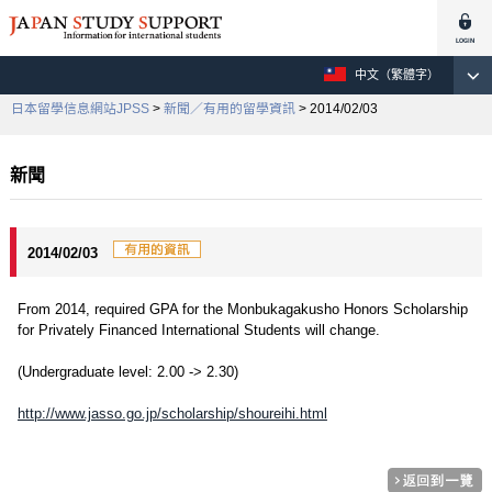
中文（繁體字）
日本留學信息網站JPSS
>
新聞／有用的留學資訊
> 2014/02/03
新聞
2014/02/03
From 2014, required GPA for the Monbukagakusho Honors Scholarship
for Privately Financed International Students will change.
(Undergraduate level: 2.00 -> 2.30)
http://www.jasso.go.jp/scholarship/shoureihi.html