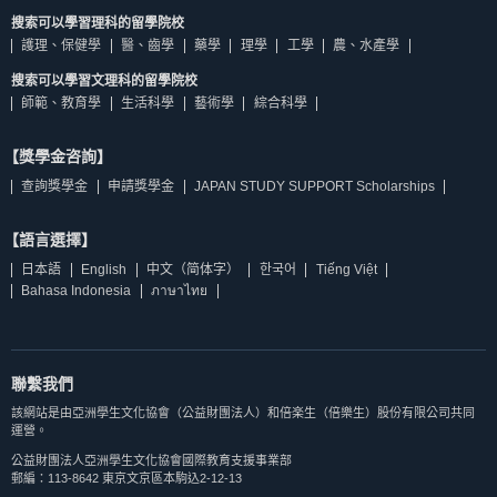
搜索可以學習理科的留學院校
護理、保健學
醫、齒學
藥學
理學
工學
農、水產學
搜索可以學習文理科的留學院校
師範、教育學
生活科學
藝術學
綜合科學
【獎學金咨詢】
查詢獎學金
申請獎學金
JAPAN STUDY SUPPORT Scholarships
【語言選擇】
日本語
English
中文（简体字）
한국어
Tiếng Việt
Bahasa Indonesia
ภาษาไทย
聯繫我們
該網站是由亞洲學生文化協會（公益財團法人）和倍楽生（倍樂生）股份有限公司共同
運營。
公益財團法人亞洲學生文化協會國際教育支援事業部
郵編：113-8642 東京文京區本駒込2-12-13