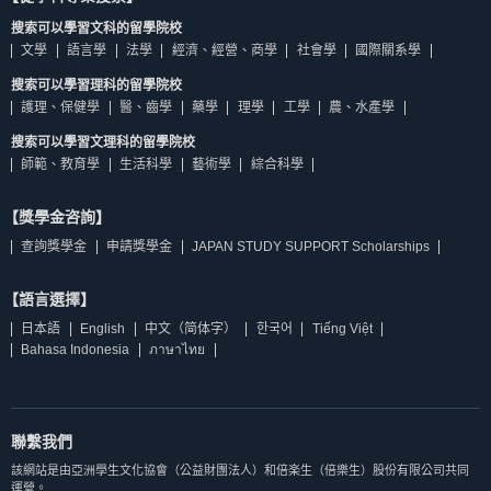
搜索可以學習文科的留學院校
文學
語言學
法學
經濟、經營、商學
社會學
國際關系學
搜索可以學習理科的留學院校
護理、保健學
醫、齒學
藥學
理學
工學
農、水產學
搜索可以學習文理科的留學院校
師範、教育學
生活科學
藝術學
綜合科學
【獎學金咨詢】
查詢獎學金
申請獎學金
JAPAN STUDY SUPPORT Scholarships
【語言選擇】
日本語
English
中文（简体字）
한국어
Tiếng Việt
Bahasa Indonesia
ภาษาไทย
聯繫我們
該網站是由亞洲學生文化協會（公益財團法人）和倍楽生（倍樂生）股份有限公司共同
運營。