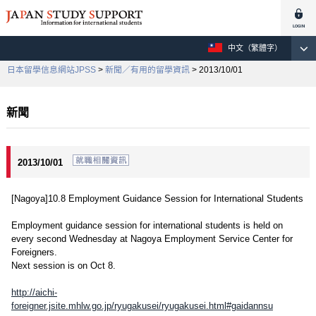
中文（繁體字）
日本留學信息網站JPSS
>
新聞／有用的留學資訊
> 2013/10/01
新聞
2013/10/01
[Nagoya]10.8 Employment Guidance Session for International Students
Employment guidance session for international students is held on
every second Wednesday at Nagoya Employment Service Center for
Foreigners.
Next session is on Oct 8.
http://aichi-
foreigner.jsite.mhlw.go.jp/ryugakusei/ryugakusei.html#gaidannsu