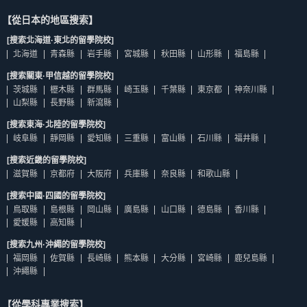
【從日本的地區搜索】
[搜索北海道·東北的留學院校]
北海道
青森縣
岩手縣
宮城縣
秋田縣
山形縣
福島縣
[搜索關東·甲信越的留學院校]
茨城縣
櫪木縣
群馬縣
崎玉縣
千葉縣
東京都
神奈川縣
山梨縣
長野縣
新瀉縣
[搜索東海·北陸的留學院校]
岐阜縣
靜岡縣
愛知縣
三重縣
富山縣
石川縣
福井縣
[搜索近畿的留學院校]
滋賀縣
京都府
大阪府
兵庫縣
奈良縣
和歌山縣
[搜索中國·四國的留學院校]
鳥取縣
島根縣
岡山縣
廣島縣
山口縣
德島縣
香川縣
愛媛縣
高知縣
[搜索九州·沖繩的留學院校]
福岡縣
佐賀縣
長崎縣
熊本縣
大分縣
宮崎縣
鹿兒島縣
沖繩縣
【從學科專業搜索】