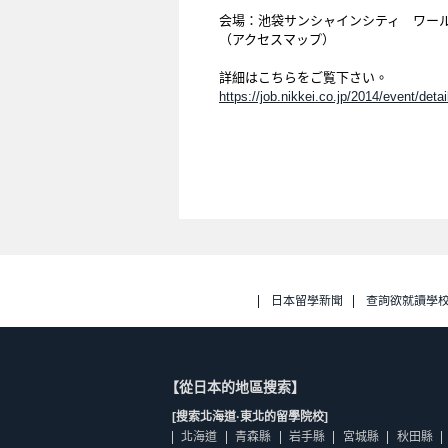
会場：池袋サンシャインシティ ワー
（アクセスマップ）
詳細はこちらをご覧下さい。
https://job.nikkei.co.jp/2014/event/detai
日本留學新聞
查詢欲就讀學
【從日本的地區搜索】
[搜索北海道·東北的留學院校]
北海道
青森縣
岩手縣
宮城縣
秋田縣