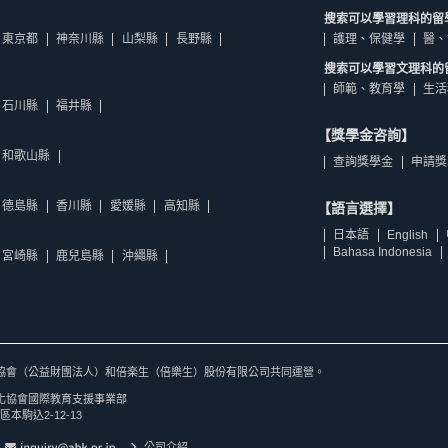
搜索可以學習理科的留
東京都
神奈川縣
山梨縣
長野縣
護理、保健學
醫、
搜索可以學習文理科的
師範、教育學
生活
石川縣
福井縣
【獎學金咨詢】
和歌山縣
查詢獎學金
申請獎
德島縣
香川縣
愛媛縣
高知縣
【語言選擇】
日本語
English
Bahasa Indonesia
宮崎縣
鹿兒島縣
沖繩縣
協會（公益財團法人）和倍楽生（倍樂生）股份有限公司共同運營。
化協會國際教育支援事業部
區本駒込2-12-13
公司介紹