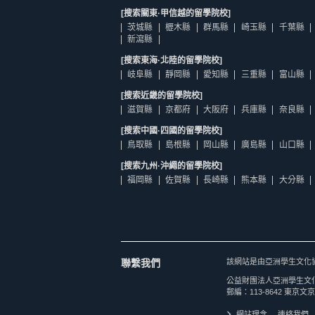
[搜索關東·甲信越的留學院校]
茨城縣
櫪木縣
群馬縣
崎玉縣
千葉縣
新瀉縣
[搜索東海·北陸的留學院校]
岐阜縣
靜岡縣
愛知縣
三重縣
富山縣
[搜索近畿的留學院校]
滋賀縣
京都府
大阪府
兵庫縣
奈良縣
[搜索中國·四國的留學院校]
鳥取縣
島根縣
岡山縣
廣島縣
山口縣
[搜索九州·沖繩的留學院校]
福岡縣
佐賀縣
長崎縣
熊本縣
大分縣
聯繫我們
該網站是由亞洲學生文化
公益財團法人亞洲學生文
郵編：113-8642 東京文京
網站理念
連絡我們