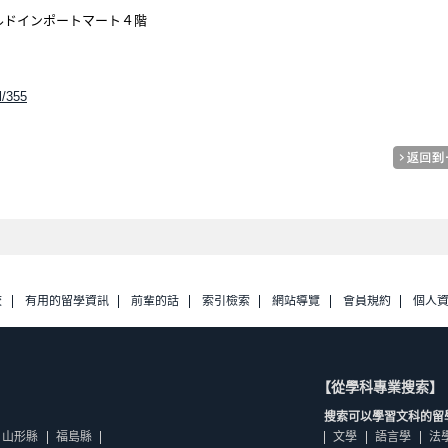
ルドインポートマート４階
l/355
校
有用的留學資訊
前輩的話
索引檢索
網站導覽
會員規約
個人
【從學科專業搜索】
搜索可以學習文科的留
山形縣
福島縣
文學
語言學
法