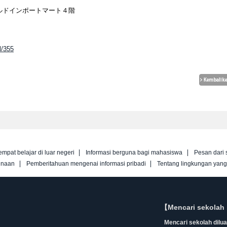
ルドインポートマート４階
l/355
empat belajar di luar negeri
Informasi berguna bagi mahasiswa
Pesan dari 
unaan
Pemberitahuan mengenai informasi pribadi
Tentang lingkungan yan
【Mencari sekolah 
Mencari sekolah diluar