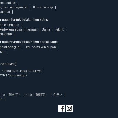
Ilmu hukum
n, dan perdagangan
Ilmu sosiologi
ational
r negeri untuk belajar Ilmu sains
dan kesehatan
kedokteran gigi
farmasi
Sains
Teknik
erikanan
 negeri untuk belajar Ilmu sosial sains
pelatihan guru
Ilmu sains kehidupan
mum
beasiswa】
Pendaftaran untuk Beasiswa
ORT Scholarships
中文（简体字）
中文（繁體字）
한국어
ทย