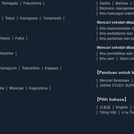
Yamagata
Fukushima
Sastra
Bahasa
Ekonomi, manajeme
Ilmu hubungan intern
Tokyo
Kanagawa
Yamanashi
Mencari sekolah dilua
Ilmu keperaawatan 
Ilmu kedokteran dan 
hikawa
Fukui
Ilmu pertanian dan p
Mencari sekolah diluar
kayama
Ilmu pendidikan dan 
Ilmu seni
Sains u
Yamaguchi
Tokushima
Kagawa
【Panduan untuk 
Mencari beasiswa
JAPAN STUDY SUPP
ita
Miyazaki
Kagoshima
【Pilih bahasa】
日本語
English
Tiếng Việt
ภาษาไ