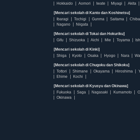
Hokkaido
Aomori
Iwate
Miyagi
Akita
[Mencari sekolah di Kanto dan Koshinetsu]
Ibaragi
Tochigi
Gunma
Saitama
Chiba
Nagano
Niigata
[Mencari sekolah di Tokai dan Hokuriku]
Gifu
Shizuoka
Aichi
Mie
Toyama
Is
[Mencari sekolah di Kinki]
Shiga
Kyoto
Osaka
Hyogo
Nara
Wa
[Mencari sekolah di Chugoku dan Shikoku]
Tottori
Shimane
Okayama
Hiroshima
Ehime
Kochi
[Mencari sekolah di Kyusyu dan Okinawa]
Fukuoka
Saga
Nagasaki
Kumamoto
O
Okinawa