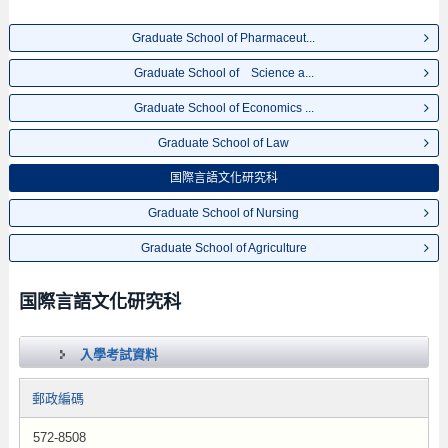
Graduate School of Pharmaceut...
Graduate School of Science a...
Graduate School of Economics ...
Graduate School of Law
国際言語文化研究科
Graduate School of Nursing
Graduate School of Agriculture
国際言語文化研究科
入學考試資料
郵政編碼
572-8508