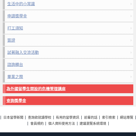
生活中的小常識
申請獎學金
打工須知
簽證
試著融入交流活動
諮詢櫃台
畢業之際
為外國留學生開設的危機管理講座
查詢獎學金
日本留學新聞
查詢欲就讀學校
有用的留學資訊
前輩的話
索引檢索
網站導覽
會員規約
個人資料使用方法
建議瀏覽系統環境