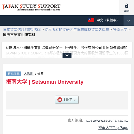
中文（繁體字）
日本留學信息網站JPSS
>
從大阪府的從研究生院來尋找留學之學校
>
摂南大学
>
国際言語文化研究科
財團法人亞洲學生文化協會與倍楽生（倍樂生）股份有限公司共同營運管理的
JAPAN STUDY SUPPORT網站裡有刊載著現有大約招收外國留學生的1300個
學校的大學學部、大學院、短期大學、專門學校的招生訊息。
在這裡有刊載著摂南大学的詳細招生訊息。有Graduate School of
Pharmaceutical Sciences、Graduate School of Science and
大阪府
/ 私立
Engineering、Graduate School of Economics and Business
Administration、Graduate School of Law、国際言語文化研究科、Graduate
摂南大学
|
Setsunan University
School of Nursing、Graduate School of Agriculture等各別研究科的不同訊
息，以及招收名額、合格人數等考試資訊、設施介紹、聯絡方式等對外國留學
生是必要之訊息都刊載於此，請務必查閱及利用此網站。
官方網站:
https://www.setsunan.ac.jp/
摂南大学Top Page