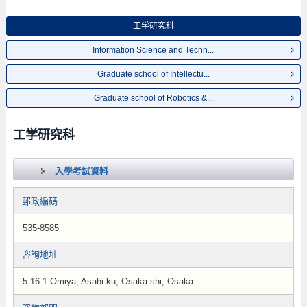
工学研究科
Information Science and Techn...
Graduate school of Intellectu...
Graduate school of Robotics &...
工学研究科
入學考試資料
郵政編碼
535-8585
咨詢地址
5-16-1 Omiya, Asahi-ku, Osaka-shi, Osaka