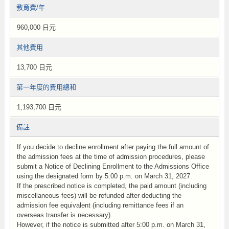
教育費/年
960,000 日元
其他費用
13,700 日元
第一年度的費用總和
1,193,700 日元
備註
If you decide to decline enrollment after paying the full amount of
the admission fees at the time of admission procedures, please
submit a Notice of Declining Enrollment to the Admissions Office
using the designated form by 5:00 p.m. on March 31, 2027.
If the prescribed notice is completed, the paid amount (including
miscellaneous fees) will be refunded after deducting the
admission fee equivalent (including remittance fees if an
overseas transfer is necessary).
However, if the notice is submitted after 5:00 p.m. on March 31,