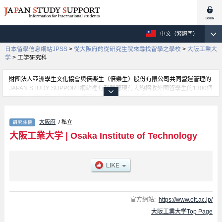
中文（繁體字）
日本留學信息網站JPSS
>
從大阪府的從研究生院來尋找留學之學校
>
大阪工業大
学
>
工学研究科
財團法人亞洲學生文化協會與倍楽生（倍樂生）股份有限公司共同營運管理的
JAPAN STUDY SUPPORT網站裡有刊載著現有大約招收外國留學生的1300個
學校的大學學部、大學院、短期大學、專門學校的招生訊息。
在這裡有刊載著大阪工業大学的詳細招生訊息。有工学研究科、Information
Science and Technology、Graduate school of Intellectual Property、
大阪府
/ 私立
Graduate school of Robotics & Design等各別研究科的不同訊息，以及招收名
額、合格人數等考試資訊、設施介紹、聯絡方式等對外國留學生是必要之訊息
大阪工業大学
|
Osaka Institute of Technology
都刊載於此，請務必查閱及利用此網站。
官方網站:
https://www.oit.ac.jp/
大阪工業大学Top Page