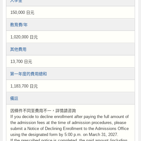
入學金
150,000 日元
教育費/年
1,020,000 日元
其他費用
13,700 日元
第一年度的費用總和
1,183,700 日元
備註
因條件不同至費用不一，詳情請咨詢
If you decide to decline enrollment after paying the full amount of
the admission fees at the time of admission procedures, please
submit a Notice of Declining Enrollment to the Admissions Office
using the designated form by 5:00 p.m. on March 31, 2027.
If the prescribed notice is completed, the paid amount (including