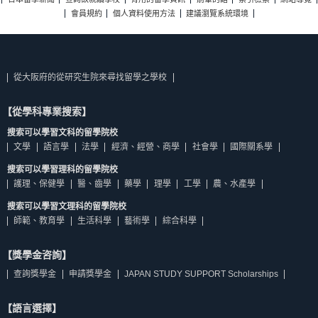
會員規約
個人資料使用方法
建議瀏覽系統環境
從大阪府的從研究生院來尋找留學之學校
【從學科專業搜索】
搜索可以學習文科的留學院校
文學
語言學
法學
經濟、經營、商學
社會學
國際關系學
搜索可以學習理科的留學院校
護理、保健學
醫、齒學
藥學
理學
工學
農、水產學
搜索可以學習文理科的留學院校
師範、教育學
生活科學
藝術學
綜合科學
【獎學金咨詢】
查詢獎學金
申請獎學金
JAPAN STUDY SUPPORT Scholarships
【語言選擇】