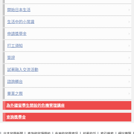
開始日本生活
生活中的小常識
申請獎學金
打工須知
簽證
試著融入交流活動
諮詢櫃台
畢業之際
為外國留學生開設的危機管理講座
查詢獎學金
日本留學新聞
查詢欲就讀學校
有用的留學資訊
前輩的話
索引檢索
網站導覽