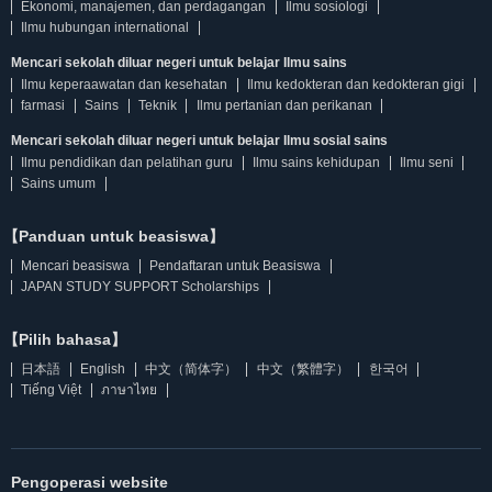
Ekonomi, manajemen, dan perdagangan
Ilmu sosiologi
Ilmu hubungan international
Mencari sekolah diluar negeri untuk belajar Ilmu sains
Ilmu keperaawatan dan kesehatan
Ilmu kedokteran dan kedokteran gigi
farmasi
Sains
Teknik
Ilmu pertanian dan perikanan
Mencari sekolah diluar negeri untuk belajar Ilmu sosial sains
Ilmu pendidikan dan pelatihan guru
Ilmu sains kehidupan
Ilmu seni
Sains umum
【Panduan untuk beasiswa】
Mencari beasiswa
Pendaftaran untuk Beasiswa
JAPAN STUDY SUPPORT Scholarships
【Pilih bahasa】
日本語
English
中文（简体字）
中文（繁體字）
한국어
Tiếng Việt
ภาษาไทย
Pengoperasi website