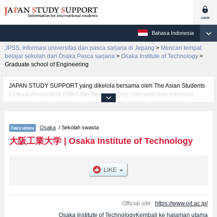
Bahasa Indonesia
JPSS, Informasi universitas dan pasca sarjana di Jepang
>
Mencari tempat
belajar sekolah dari Osaka Pasca sarjana
>
Osaka Institute of Technology
>
Graduate school of Engineering
JAPAN STUDY SUPPORT yang dikelola bersama oleh The Asian Students
Cultural Association (ABK) dan Benesse Corp. menyediakan informasi
sekitar 1300 universitas, pascasarjana, universitas yunior, akademi
kejuruan yang siap menerima mahasiswa(i) mancanegara.
Tersedia informasi rinci mengenai Osaka Institute of Technology, mencakup
Osaka
/ Sekolah swasta
informasi per jurusan riset seperti %% research %%, serta berbagai
informasi yang berguna bagi mahasiswa(i) mancanegara seperti kuota
大阪工業大学
|
Osaka Institute of Technology
untuk jumlah pendaftar dan jumlah kelulusan ujian masuk mahasiswa(i)
mancanegara, informasi mengenai ujian masuk, prasarana kampus, akses
jalan, dan lainnya. Silakan memanfaatkannya.
Official site:
https://www.oit.ac.jp/
Osaka Institute of TechnologyKembali ke halaman utama