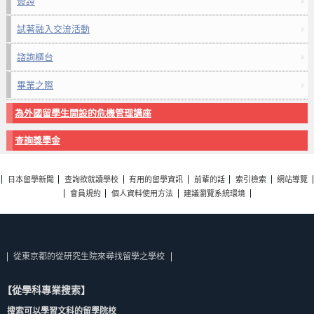
簽證
試著融入交流活動
諮詢櫃台
畢業之際
為外國留學生開設的危機管理講座
查詢獎學金
日本留學新聞
查詢欲就讀學校
有用的留學資訊
前輩的話
索引檢索
網站導覽
會員規約
個人資料使用方法
建議瀏覽系統環境
從東京都的從研究生院來尋找留學之學校
【從學科專業搜索】
搜索可以學習文科的留學院校