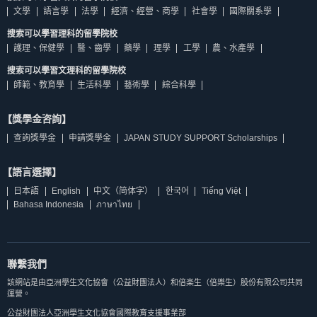
文學
語言學
法學
經濟、經營、商學
社會學
國際關系學
搜索可以學習理科的留學院校
護理、保健學
醫、齒學
藥學
理學
工學
農、水產學
搜索可以學習文理科的留學院校
師範、教育學
生活科學
藝術學
綜合科學
【獎學金咨詢】
查詢獎學金
申請獎學金
JAPAN STUDY SUPPORT Scholarships
【語言選擇】
日本語
English
中文（简体字）
한국어
Tiếng Việt
Bahasa Indonesia
ภาษาไทย
聯繫我們
該網站是由亞洲學生文化協會（公益財團法人）和倍楽生（倍樂生）股份有限公司共同
運營。
公益財團法人亞洲學生文化協會國際教育支援事業部