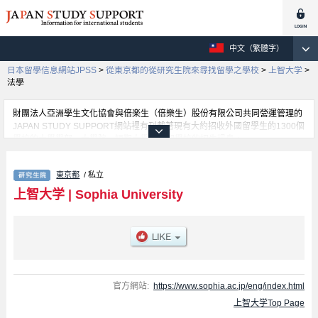
中文（繁體字）
日本留學信息網站JPSS
>
從東京都的從研究生院來尋找留學之學校
>
上智大学
>
法學
財團法人亞洲學生文化協會與倍楽生（倍樂生）股份有限公司共同營運管理的
JAPAN STUDY SUPPORT網站裡有刊載著現有大約招收外國留學生的1300個
學校的大學學部、大學院、短期大學、專門學校的招生訊息。
在這裡有刊載著上智大学的詳細招生訊息。有神學、文學、法學、經濟學、語
言科學、理工學、綜合人類科學、地球環境、全球研究、Applied Religious
東京都
/ 私立
Studies等各別研究科的不同訊息，以及招收名額、合格人數等考試資訊、設
施介紹、聯絡方式等對外國留學生是必要之訊息都刊載於此，請務必查閱及利
上智大学
|
Sophia University
用此網站。
官方網站:
https://www.sophia.ac.jp/eng/index.html
上智大学Top Page