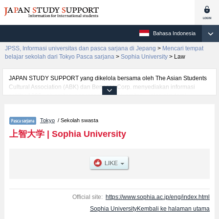
Bahasa Indonesia
JPSS, Informasi universitas dan pasca sarjana di Jepang
>
Mencari tempat
belajar sekolah dari Tokyo Pasca sarjana
>
Sophia University
>
Law
JAPAN STUDY SUPPORT yang dikelola bersama oleh The Asian Students
Cultural Association (ABK) dan Benesse Corp. menyediakan informasi
sekitar 1300 universitas, pascasarjana, universitas yunior, akademi
kejuruan yang siap menerima mahasiswa(i) mancanegara.
Tersedia informasi rinci mengenai Sophia University, mencakup informasi
Tokyo
/ Sekolah swasta
per jurusan riset seperti %% research %%, serta berbagai informasi yang
berguna bagi mahasiswa(i) mancanegara seperti kuota untuk jumlah
上智大学
|
Sophia University
pendaftar dan jumlah kelulusan ujian masuk mahasiswa(i) mancanegara,
informasi mengenai ujian masuk, prasarana kampus, akses jalan, dan
lainnya. Silakan memanfaatkannya.
Official site:
https://www.sophia.ac.jp/eng/index.html
Sophia UniversityKembali ke halaman utama