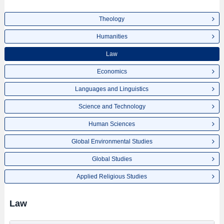
Theology
Humanities
Law
Economics
Languages and Linguistics
Science and Technology
Human Sciences
Global Environmental Studies
Global Studies
Applied Religious Studies
Law