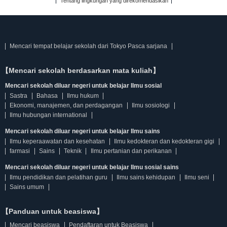
Tentang lingkungan yang direkomendasikan
Mencari tempat belajar sekolah dari Tokyo Pasca sarjana
【Mencari sekolah berdasarkan mata kuliah】
Mencari sekolah diluar negeri untuk belajar Ilmu sosial
Sastra
Bahasa
Ilmu hukum
Ekonomi, manajemen, dan perdagangan
Ilmu sosiologi
Ilmu hubungan international
Mencari sekolah diluar negeri untuk belajar Ilmu sains
Ilmu keperaawatan dan kesehatan
Ilmu kedokteran dan kedokteran gigi
farmasi
Sains
Teknik
Ilmu pertanian dan perikanan
Mencari sekolah diluar negeri untuk belajar Ilmu sosial sains
Ilmu pendidikan dan pelatihan guru
Ilmu sains kehidupan
Ilmu seni
Sains umum
【Panduan untuk beasiswa】
Mencari beasiswa
Pendaftaran untuk Beasiswa