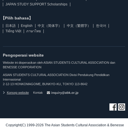
JAPAN STUDY SUPPORT Scholarships
【Pilih bahasa】
日本語
English
中文（简体字）
中文（繁體字）
한국어
Tiếng Việt
ภาษาไทย
Pengoperasi website
Website ini dioperasikan oleh ASIAN STUDENTS CULTURAL ASSOCIATION dan
BENESSE CORPORATION
ASIAN STUDENTS CULTURAL ASSOCIATION Divisi Pendukung Pendidikan
Internasional
2-12-13 HONKOMAGOME, BUNKYO-KU, TOKYO 113-8642
Konsep website
Kontak
Copyright(C) 1999-2026 The Asian Students Cultural Association & Benesse