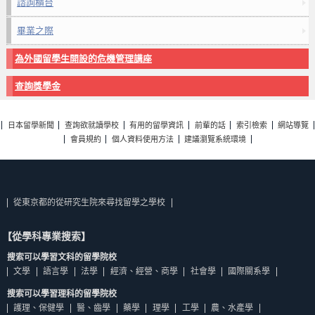
諮詢櫃台
畢業之際
為外國留學生開設的危機管理講座
查詢獎學金
日本留學新聞
查詢欲就讀學校
有用的留學資訊
前輩的話
索引檢索
網站導覽
會員規約
個人資料使用方法
建議瀏覽系統環境
從東京都的從研究生院來尋找留學之學校
【從學科專業搜索】
搜索可以學習文科的留學院校
文學
語言學
法學
經濟、經營、商學
社會學
國際關系學
搜索可以學習理科的留學院校
護理、保健學
醫、齒學
藥學
理學
工學
農、水產學