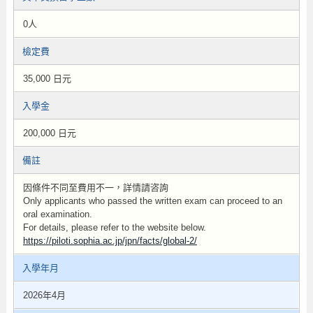
0人
檢定費
35,000 日元
入學金
200,000 日元
備註
因條件不同至費用不一，詳情請咨詢
Only applicants who passed the written exam can proceed to an
oral examination.
For details, please refer to the website below.
https://piloti.sophia.ac.jp/jpn/facts/global-2/
入學年月
2026年4月