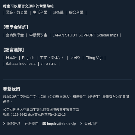
搜索可以學習文理科的留學院校
師範、教育學
生活科學
藝術學
綜合科學
【獎學金咨詢】
查詢獎學金
申請獎學金
JAPAN STUDY SUPPORT Scholarships
【語言選擇】
日本語
English
中文（简体字）
한국어
Tiếng Việt
Bahasa Indonesia
ภาษาไทย
聯繫我們
該網站是由亞洲學生文化協會（公益財團法人）和倍楽生（倍樂生）股份有限公司共同
運營。
公益財團法人亞洲學生文化協會國際教育支援事業部
郵編：113-8642 東京文京區本駒込2-12-13
網站理念
連絡我們
公司介紹