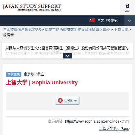
中文（繁體字）
日本留學信息網站JPSS
>
從東京都的從研究生院來尋找留學之學校
>
上智大学
>
經濟學
財團法人亞洲學生文化協會與倍楽生（倍樂生）股份有限公司共同營運管理的
JAPAN STUDY SUPPORT網站裡有刊載著現有大約招收外國留學生的1300個
學校的大學學部、大學院、短期大學、專門學校的招生訊息。
在這裡有刊載著上智大学的詳細招生訊息。有神學、文學、法學、經濟學、語
言科學、理工學、綜合人類科學、地球環境、全球研究、Applied Religious
東京都
/ 私立
Studies等各別研究科的不同訊息，以及招收名額、合格人數等考試資訊、設
施介紹、聯絡方式等對外國留學生是必要之訊息都刊載於此，請務必查閱及利
上智大学
|
Sophia University
用此網站。
官方網站:
https://www.sophia.ac.jp/eng/index.html
上智大学Top Page