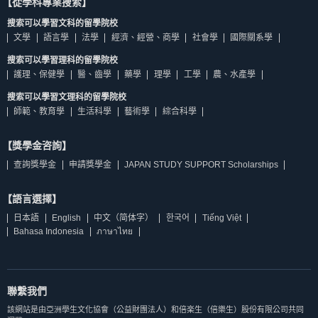
【從學科專業搜索】
搜索可以學習文科的留學院校
文學
語言學
法學
經濟、經營、商學
社會學
國際關系學
搜索可以學習理科的留學院校
護理、保健學
醫、齒學
藥學
理學
工學
農、水產學
搜索可以學習文理科的留學院校
師範、教育學
生活科學
藝術學
綜合科學
【獎學金咨詢】
查詢獎學金
申請獎學金
JAPAN STUDY SUPPORT Scholarships
【語言選擇】
日本語
English
中文（简体字）
한국어
Tiếng Việt
Bahasa Indonesia
ภาษาไทย
聯繫我們
該網站是由亞洲學生文化協會（公益財團法人）和倍楽生（倍樂生）股份有限公司共同