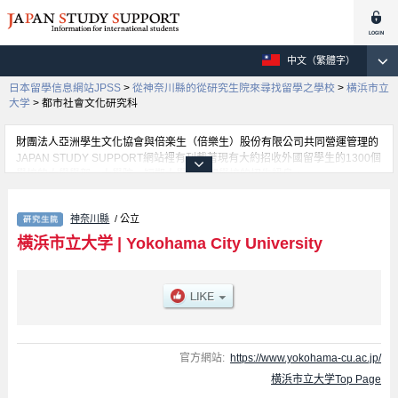
中文（繁體字）
日本留學信息網站JPSS
>
從神奈川縣的從研究生院來尋找留學之學校
>
横浜市立
大学
>
都市社會文化研究科
財團法人亞洲學生文化協會與倍楽生（倍樂生）股份有限公司共同營運管理的
JAPAN STUDY SUPPORT網站裡有刊載著現有大約招收外國留學生的1300個
學校的大學學部、大學院、短期大學、專門學校的招生訊息。
在這裡有刊載著横浜市立大学的詳細招生訊息。有Graduate School of
Medicine、國際管理、都市社會文化研究科、生命納米系統科學研究科、
神奈川縣
/ 公立
Graduate School of Medical Life Science、Graduate School of Data
Science等各別研究科的不同訊息，以及招收名額、合格人數等考試資訊、設
横浜市立大学
|
Yokohama City University
施介紹、聯絡方式等對外國留學生是必要之訊息都刊載於此，請務必查閱及利
用此網站。
官方網站:
https://www.yokohama-cu.ac.jp/
横浜市立大学Top Page