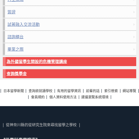
簽證
試著融入交流活動
諮詢櫃台
畢業之際
為外國留學生開設的危機管理講座
查詢獎學金
日本留學新聞
查詢欲就讀學校
有用的留學資訊
前輩的話
索引檢索
網站導覽
會員規約
個人資料使用方法
建議瀏覽系統環境
從神奈川縣的從研究生院來尋找留學之學校