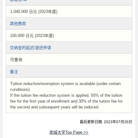
1,040,000 日元 (2023年度)
其他费用
100,000 日元 (2023年度)
交纳金的延迟/退还申请
可垂询
备注
Tuition reduction/exemption system is available (under certain
conditions).
If the tuition fee reduction system is applied, 50% of the tuition
fee for the first year of enrollment and 30% of the tuition fee for
the second and subsequent years will be reduced.
最后更新日期: 2023年07月26日
崇城大学Top Page >>