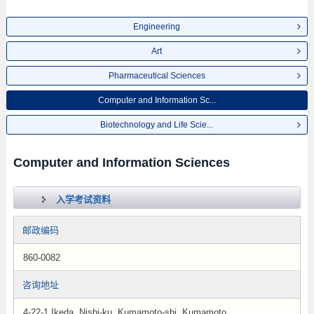
Engineering
Art
Pharmaceutical Sciences
Computer and Information Sc...
Biotechnology and Life Scie...
Computer and Information Sciences
入学考试资料
邮政编码
860-0082
咨询地址
4-22-1 Ikeda, Nishi-ku, Kumamoto-shi, Kumamoto