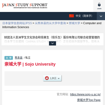
中文（简体字）
日本留学信息网站JPSS
>
从熊本县的从大学中查询
>
崇城大学
>
Computer and
Information Sciences
财团法人亚洲学生文化协会和倍楽生（倍乐生）股份有限公司联合经营管理的
日本学习支援网（JAPAN STUDY SUPPORT）正在招收外国留学生。现有大
约1300个学校的大学学部、大学院、短大、专门学校的招生信息正登载于此
网。
这里登载的是崇城大学的详细招生信息。有Engineering 学部、Art 学部、
熊本县
/ 私立
Pharmaceutical Sciences 学部、Computer and Information Sciences 学部、
Biotechnology and Life Sciences 学部等各学部的不同信息。招收名额、合格
崇城大学
|
Sojo University
人数等考试信息，以及设施介绍、联系方式等外国留学生必要的信息都登载于
此，请务必查阅和利用此网。
官方网站:
https://www.sojo-u.ac.jp/
崇城大学Top Page