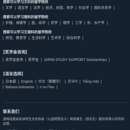
搜索可以学习文科的留学院校
文学
语言学
法学
经济、经营、商学
社会学
国际关系学
搜索可以学习理科的留学院校
护理、保健学
医、齿学
药学
理学
工学
农、水产学
搜索可以学习文理科的留学院校
师范、教育学
生活科学
艺术学
综合科学
【奖学金咨询】
奖学金查询
奖学金
JAPAN STUDY SUPPORT Scholarships
【语言选择】
日本語
English
中文（繁體字）
한국어
Tiếng Việt
Bahasa Indonesia
ภาษาไทย
联系我们
该网站是由亚洲学生文化协会（公益财团法人）和倍楽生（倍乐生）股份有限公司共同
运营。