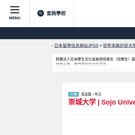
查詢學校
MENU
日本留學信息網站JPSS
>
從熊本縣的從大
財團法人亞洲學生文化協會與倍楽生（倍樂生）股份有
短期大學、專門學校的招生訊息。
在這裡有刊載著崇城大学的詳細招生訊息。有Engineering學部、A
Sciences學部等各別學部的不同訊息，以及
熊本縣
/ 私立
崇城大学
|
Sojo Unive