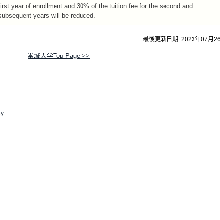
first year of enrollment and 30% of the tuition fee for the second and
subsequent years will be reduced.
最後更新日期: 2023年07月2
崇城大学Top Page >>
ty