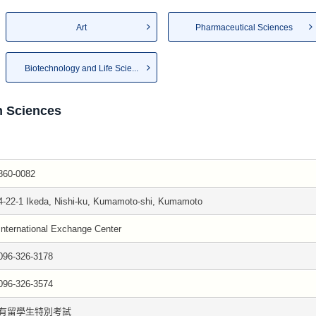
Art
Pharmaceutical Sciences
Biotechnology and Life Scie...
n Sciences
860-0082
4-22-1 Ikeda, Nishi-ku, Kumamoto-shi, Kumamoto
International Exchange Center
096-326-3178
096-326-3574
有留學生特別考試