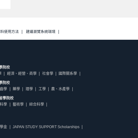
資料使用方法
建議瀏覽系統環境
學院校
學
經濟、經營、商學
社會學
國際關系學
學院校
齒學
藥學
理學
工學
農、水產學
留學院校
科學
藝術學
綜合科學
學金
JAPAN STUDY SUPPORT Scholarships