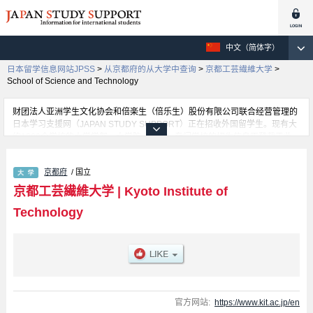
中文（简体字）
日本留学信息网站JPSS
>
从京都府的从大学中查询
>
京都工芸繊維大学
>
School of Science and Technology
财团法人亚洲学生文化协会和倍楽生（倍乐生）股份有限公司联合经营管理的
日本学习支援网（JAPAN STUDY SUPPORT）正在招收外国留学生。现有大
约1300个学校的大学学部、大学院、短大、专门学校的招生信息正登载于此
网。
这里登载的是京都工芸繊維大学的详细招生信息。有School of Science and
京都府
/ 国立
Technology 学部等各学部的不同信息。招收名额、合格人数等考试信息，以
及设施介绍、联系方式等外国留学生必要的信息都登载于此，请务必查阅和利
京都工芸繊維大学
|
Kyoto Institute of
用此网。
Technology
官方网站:
https://www.kit.ac.jp/en