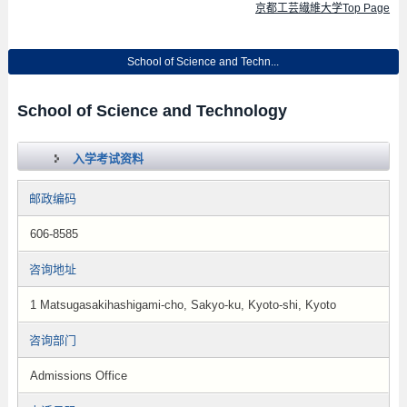
京都工芸繊維大学Top Page
School of Science and Techn...
School of Science and Technology
入学考试资料
邮政编码
606-8585
咨询地址
1 Matsugasakihashigami-cho, Sakyo-ku, Kyoto-shi, Kyoto
咨询部门
Admissions Office