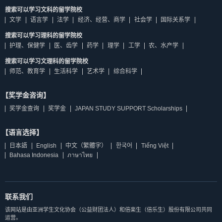
搜索可以学习文科的留学院校
文学
语言学
法学
经济、经营、商学
社会学
国际关系学
搜索可以学习理科的留学院校
护理、保健学
医、齿学
药学
理学
工学
农、水产学
搜索可以学习文理科的留学院校
师范、教育学
生活科学
艺术学
综合科学
【奖学金咨询】
奖学金查询
奖学金
JAPAN STUDY SUPPORT Scholarships
【语言选择】
日本語
English
中文（繁體字）
한국어
Tiếng Việt
Bahasa Indonesia
ภาษาไทย
联系我们
该网站是由亚洲学生文化协会（公益财团法人）和倍楽生（倍乐生）股份有限公司共同
运营。