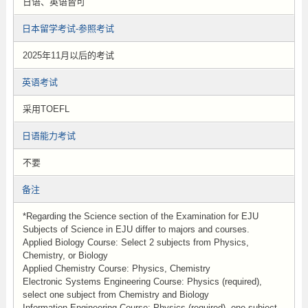
日语、英语皆可
日本留学考试-参照考试
2025年11月以后的考试
英语考试
采用TOEFL
日语能力考试
不要
备注
*Regarding the Science section of the Examination for EJU
Subjects of Science in EJU differ to majors and courses.
Applied Biology Course: Select 2 subjects from Physics,
Chemistry, or Biology
Applied Chemistry Course: Physics, Chemistry
Electronic Systems Engineering Course: Physics (required),
select one subject from Chemistry and Biology
Information Engineering Course: Physics (required), one subject