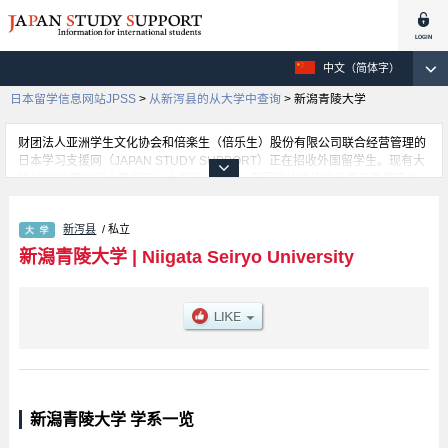
中文（简体字）
日本留学信息网站JPSS
>
从新泻县的从大学中查询
>
新潟青陵大学
财团法人亚洲学生文化协会和倍楽生（倍乐生）股份有限公司联合经营管理的
日本学习支援网（JAPAN STUDY SUPPORT）正在招收外国留学生。现有大
约1300个学校的大学学部、大学院、短大、专门学校的招生信息正登载于此
网。
这里登载的是新潟青陵大学的详细招生信息。有Faculty of Social
新泻县
/ 私立
Welfare,Psychology and Child Development 学部等各学部的不同信息。招收
名额、合格人数等考试信息，以及设施介绍、联系方式等外国留学生必要的信
新潟青陵大学
|
Niigata Seiryo University
息都登载于此，请务必查阅和利用此网。
新潟青陵大学 学系一览