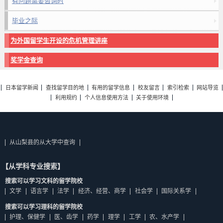
有问题需要咨询时
毕业之际
为外国留学生开设的危机管理讲座
奖学金查询
日本留学新闻
查找留学目的地
有用的留学信息
校友留言
索引检索
网站导览
利用规约
个人信息使用方法
关于使用环境
从山梨县的从大学中查询
【从学科专业搜索】
搜索可以学习文科的留学院校
文学
语言学
法学
经济、经营、商学
社会学
国际关系学
搜索可以学习理科的留学院校
护理、保健学
医、齿学
药学
理学
工学
农、水产学