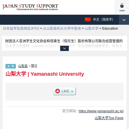
中文（简体字）
日本留学信息网站JPSS
>
从山梨县的从大学中查询
>
山梨大学
>
Education
财团法人亚洲学生文化协会和倍楽生（倍乐生）股份有限公司联合经营管理的
日本学习支援网（JAPAN STUDY SUPPORT）正在招收外国留学生。现有大
约1300个学校的大学学部、大学院、短大、专门学校的招生信息正登载于此
网。
这里登载的是山梨大学的详细招生信息。有Education 学部、Engineering 学
山梨县
/ 国立
部、Medicine 学部、Life and Environmental Sciences 学部等各学部的不同
信息。招收名额、合格人数等考试信息，以及设施介绍、联系方式等外国留学
山梨大学
|
Yamanashi University
生必要的信息都登载于此，请务必查阅和利用此网。
官方网站:
https://www.yamanashi.ac.jp/
山梨大学Top Page