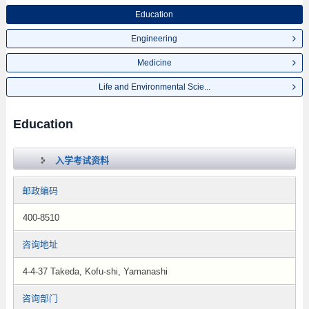
Education
Engineering
Medicine
Life and Environmental Scie...
Education
入学考试资料
邮政编码
400-8510
咨询地址
4-4-37 Takeda, Kofu-shi, Yamanashi
咨询部门