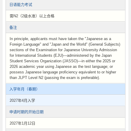
日语能力考试
需N2（2级水准）以上合格
备注
In principle, applicants must have taken the "Japanese as a
Foreign Language" and "Japan and the World" (General Subjects)
sections of the Examination for Japanese University Admission
for International Students (EJU)—administered by the Japan
Student Services Organization (JASSO)—in either the 2025 or
2026 academic year using Japanese as the test language; or
possess Japanese language proficiency equivalent to or higher
than JLPT Level N2 (passing the exam is preferable).
入学年月（春期）
2027年4月入学
申请时期的开始日期
2027年1月12日