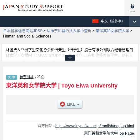
中文（简体字）
日本留学信息网站JPSS
>
从神奈川县的从大学中查询
>
東洋英和女学院大学
>
Human and Social Sciences
财团法人亚洲学生文化协会和倍楽生（倍乐生）股份有限公司联合经营管理的
日本学习支援网（JAPAN STUDY SUPPORT）正在招收外国留学生。现有大
约1300个学校的大学学部、大学院、短大、专门学校的招生信息正登载于此
网。
这里登载的是東洋英和女学院大学的详细招生信息。有Human and Social
神奈川县
/ 私立
Sciences 学部等各学部的不同信息。招收名额、合格人数等考试信息，以及
设施介绍、联系方式等外国留学生必要的信息都登载于此，请务必查阅和利用
東洋英和女学院大学
|
Toyo Eiwa University
此网。
官方网站:
https://www.toyoeiwa.ac.jp/english/engtop.html
東洋英和女学院大学Top Page