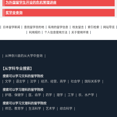
为外国留学生开设的危机管理讲座
奖学金查询
日本留学新闻
查找留学目的地
有用的留学信息
校友留言
索引检索
网站导览
利用规约
个人信息使用方法
关于使用环境
从神奈川县的从大学中查询
【从学科专业搜索】
搜索可以学习文科的留学院校
文学
语言学
法学
经济、经营、商学
社会学
国际关系学
搜索可以学习理科的留学院校
护理、保健学
医、齿学
药学
理学
工学
农、水产学
搜索可以学习文理科的留学院校
师范、教育学
生活科学
艺术学
综合科学