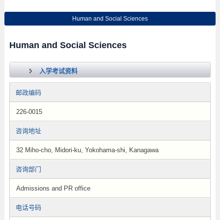
Human and Social Sciences
Human and Social Sciences
入学考试资料
邮政编码
226-0015
咨询地址
32 Miho-cho, Midori-ku, Yokohama-shi, Kanagawa
咨询部门
Admissions and PR office
电话号码