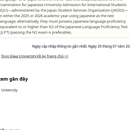
Examination for Japanese University Admission for International Students
(EJU)—administered by the Japan Student Services Organization (JASSO)—
in either the 2025 or 2026 academic year using Japanese as the test
language; alternatively, they must possess Japanese language proficiency
equivalent to or higher than N2 of the Japanese-Language Proficiency Test
(JLPT) (passing the N2 exam is preferable).
Ngày cập nhập thông tin gần nhất: Ngày 29 tháng 07 năm 2
Toyo Eiwa UniversityVề lại Trang chủ >>
xem gần đây
 University