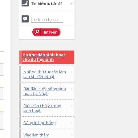
Tìm kiếm từ bản đồ
Hướng dẫn sinh hoạt
cho du học sinh
Những thủ tục cần làm
sau khi đến Nhật
Bắt đầu cuộc sống sinh
hoạt tại Nhật
Điều cần chú ý trong
sinh hoạt
Đăng kí học bổng
Việc làm thêm