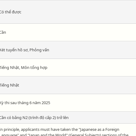
Có thể được
Cần
Xét tuyển hồ sơ, Phỏng vấn
Tiếng Nhật, Môn tổng hợp
Tiếng Nhật
Kỳ thi sau tháng 6 năm 2025
Cần có bằng N2 (trình độ cấp 2) trở lên
In principle, applicants must have taken the "Japanese as a Foreign
Language" and "Japan and the World" (General Subjects) sections of the