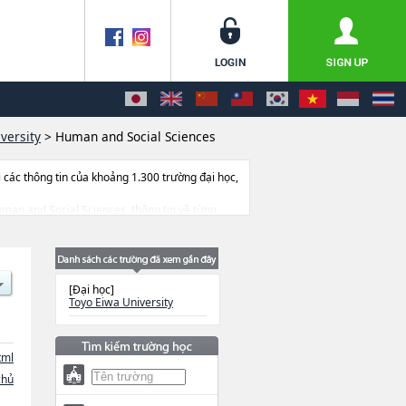
versity
>
Human and Social Sciences
ác thông tin của khoảng 1.300 trường đại học,
Human and Social Sciences, thông tin về từng
m v.v...
[Đại học]
Toyo Eiwa University
tml
chủ