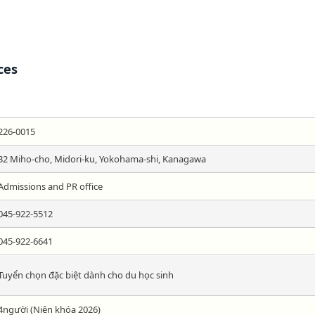
ces
226-0015
32 Miho-cho, Midori-ku, Yokohama-shi, Kanagawa
Admissions and PR office
045-922-5512
045-922-6641
Tuyển chọn đặc biệt dành cho du học sinh
4người (Niên khóa 2026)