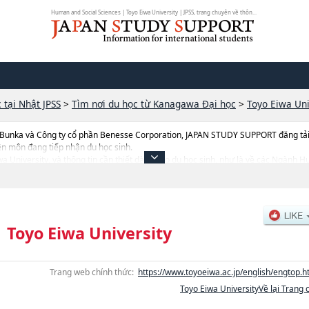
Human and Social Sciences | Toyo Eiwa University | JPSS, trang chuyên về thôn...
 tại Nhật JPSS
>
Tìm nơi du học từ Kanagawa Đại học
>
Toyo Eiwa Uni
 Bunka và Công ty cổ phần Benesse Corporation, JAPAN STUDY SUPPORT đăng tải c
ên môn đang tiếp nhận du học sinh.
Eiwa University, và thông tin cần thiết dành cho du học sinh, như là về các Ngành 
 số lượng tuyển sinh, số lượng trúng tuyển, cở sở trang thiết bị, hướng dẫn địa điể
|
Toyo Eiwa University
Trang web chính thức:
https://www.toyoeiwa.ac.jp/english/engtop.h
Toyo Eiwa UniversityVề lại Trang 