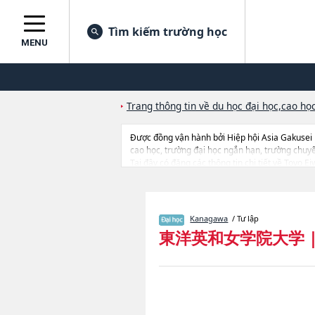
Tìm kiếm trường học
MENU
Trang thông tin về du học đại học,cao học
Được đồng vận hành bởi Hiệp hội Asia Gakusei
cao học, trường đại học ngắn hạn, trường chuy
Tại đây có đăng các thông tin chi tiết về Toyo 
ngành học, thông tin liên quan đến thi tuyển như
Kanagawa
/ Tư lập
東洋英和女学院大学