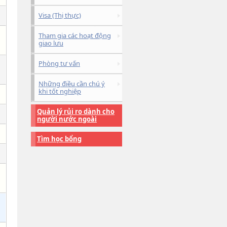
Visa (Thị thực)
Tham gia các hoạt động
giao lưu
Phòng tư vấn
Những điều cần chú ý
khi tốt nghiệp
Quản lý rủi ro dành cho
người nước ngoài
Tìm học bổng