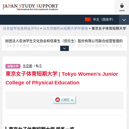
中文（简体字）
日本留学信息网站JPSS
>
从东京都的从短期大学中查询
>
東京女子体育短期大学
财团法人亚洲学生文化协会和倍楽生（倍乐生）股份有限公司联合经营管理的
日本学习支援网（JAPAN STUDY SUPPORT）正在招收外国留学生。现有大
约1300个学校的大学学部、大学院、短大、专门学校的招生信息正登载于此
网。
这里登载的是東京女子体育短期大学的详细招生信息。有Department of
东京都
/ 私立
Education and Sports for Children 学部等各学部的不同信息。招收名额、合
格人数等考试信息，以及设施介绍、联系方式等外国留学生必要的信息都登载
東京女子体育短期大学
|
Tokyo Women's Junior
于此，请务必查阅和利用此网。
College of Physical Education