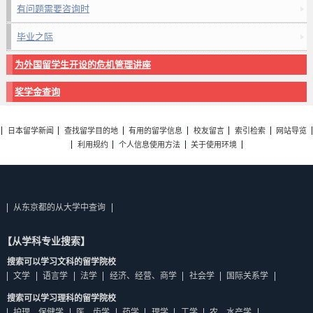
有问题需要咨询时
毕业之际
为外国留学生开设的危机管理讲座
奖学金查询
日本留学新闻
查找留学目的地
有用的留学信息
校友留言
索引检索
网站导览
利用规约
个人信息使用方法
关于使用环境
从东京都的从大学中查询
【从学科专业搜索】
搜索可以学习文科的留学院校
文学
语言学
法学
经济、经营、商学
社会学
国际关系学
搜索可以学习理科的留学院校
护理、保健学
医、齿学
药学
理学
工学
农、水产学