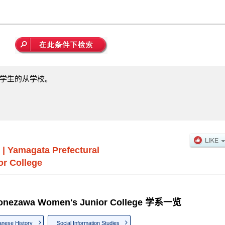
学生的从学校。
|
Yamagata Prefectural
r College
 Yonezawa Women's Junior College 学系一览
anese History
Social Information Studies