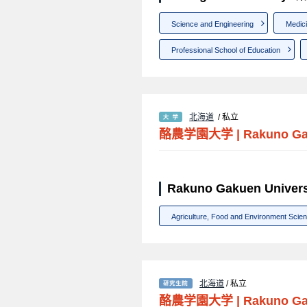
Science and Engineering
Medic
Professional School of Education
北海道
/ 私立
酪農学園大学
|
Rakuno Ga
Rakuno Gakuen Unive
Agriculture, Food and Environment Scie
北海道
/ 私立
酪農学園大学
|
Rakuno Ga