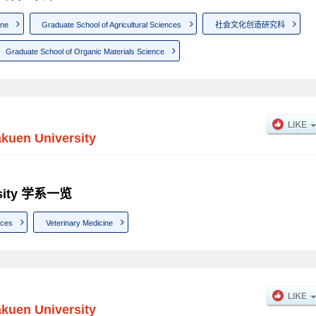
ine
Graduate School of Agricultural Sciences
社会文化创造研究科
Graduate School of Organic Materials Science
kuen University
rsity 学系一览
nces
Veterinary Medicine
kuen University