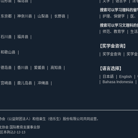
山形县
福岛县
文学
语言学
法
搜索可以学习理科的留
东京都
神奈川县
山梨县
长野县
护理、保健学
医、
搜索可以学习文理科的
师范、教育学
生活
石川县
福井县
【奖学金咨询】
和歌山县
奖学金查询
奖学金
德岛县
香川县
爱媛县
高知县
【语言选择】
日本語
English
Bahasa Indonesia
宫崎县
鹿儿岛县
冲绳县
协会（公益财团法人）和倍楽生（倍乐生）股份有限公司共同运营。
化协会 国际教育支援事业部
区本驹込2-12-13