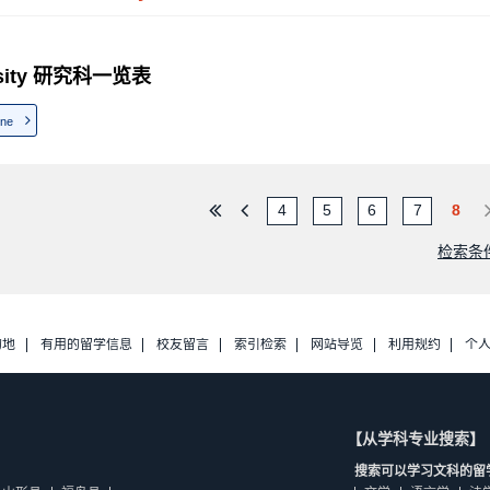
ersity 研究科一览表
ine
4
5
6
7
8
检索条
的地
有用的留学信息
校友留言
索引检索
网站导览
利用规约
个
【从学科专业搜索】
搜索可以学习文科的留