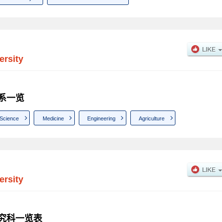
ersity
 学系一览
Science
Medicine
Engineering
Agriculture
ersity
y 研究科一览表