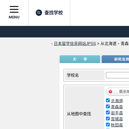
查找学校
MENU
日本留学信息网站JPSS
>
从北海道・青森
学校名
北海道
青森县
岩手县
从地图中查找
宫城县
秋田县