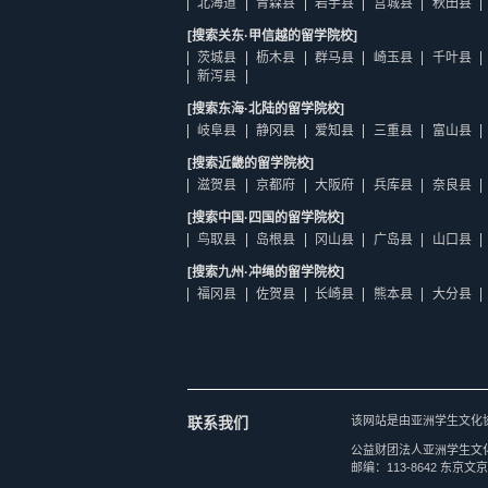
北海道
青森县
岩手县
宫城县
秋田县
[搜索关东·甲信越的留学院校]
茨城县
枥木县
群马县
崎玉县
千叶县
新泻县
[搜索东海·北陆的留学院校]
岐阜县
静冈县
爱知县
三重县
富山县
[搜索近畿的留学院校]
滋贺县
京都府
大阪府
兵库县
奈良县
[搜索中国·四国的留学院校]
鸟取县
岛根县
冈山县
广岛县
山口县
[搜索九州·冲绳的留学院校]
福冈县
佐贺县
长崎县
熊本县
大分县
联系我们
该网站是由亚洲学生文化
公益财团法人亚洲学生文
邮编：113-8642 东京文京