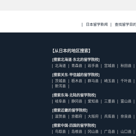
日本留学新闻
查找留学目
【从日本的地区搜索】
[搜索北海道·东北的留学院校]
北海道
青森县
岩手县
宫城县
秋田县
[搜索关东·甲信越的留学院校]
茨城县
枥木县
群马县
崎玉县
千叶县
新泻县
[搜索东海·北陆的留学院校]
岐阜县
静冈县
爱知县
三重县
富山县
[搜索近畿的留学院校]
滋贺县
京都府
大阪府
兵库县
奈良县
[搜索中国·四国的留学院校]
鸟取县
岛根县
冈山县
广岛县
山口县