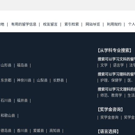
的地
有用的留学信息
校友留言
索引检索
网站导览
利用规约
个
【从学科专业搜索】
搜索可以学习文科的留
山形县
福岛县
文学
语言学
法
搜索可以学习理科的留
东京都
神奈川县
山梨县
长野县
护理、保健学
医、
搜索可以学习文理科的
师范、教育学
生活
石川县
福井县
【奖学金咨询】
和歌山县
奖学金查询
奖学金
德岛县
香川县
爱媛县
高知县
【语言选择】