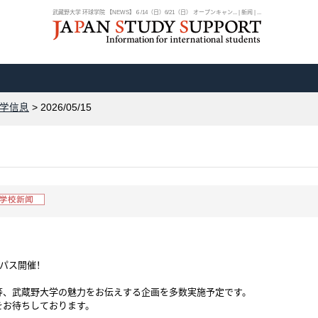
武藏野大学 环球学院 【NEWS】６/14（日）6/21（日） オープンキャン... | 新闻 | ...
学信息
> 2026/05/15
ンパス開催！
等、武蔵野大学の魅力をお伝えする企画を多数実施予定です。
をお待ちしております。