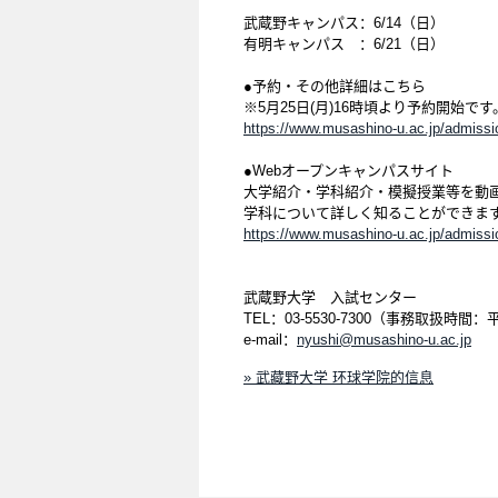
武蔵野キャンパス：6/14（日）
有明キャンパス ：6/21（日）
●予約・その他詳細はこちら
※5月25日(月)16時頃より予約開始です
https://www.musashino-u.ac.jp/admissio
●Webオープンキャンパスサイト
大学紹介・学科紹介・模擬授業等を動
学科について詳しく知ることができま
https://www.musashino-u.ac.jp/admissio
武蔵野大学 入試センター
TEL：03-5530-7300（事務取扱時間：
e-mail：
nyushi@musashino-u.ac.jp
» 武藏野大学 环球学院的信息