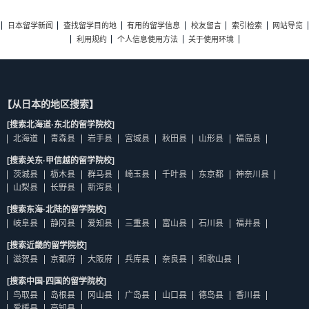
日本留学新闻
查找留学目的地
有用的留学信息
校友留言
索引检索
网站导览
利用规约
个人信息使用方法
关于使用环境
【从日本的地区搜索】
[搜索北海道·东北的留学院校]
北海道
青森县
岩手县
宫城县
秋田县
山形县
福岛县
[搜索关东·甲信越的留学院校]
茨城县
枥木县
群马县
崎玉县
千叶县
东京都
神奈川县
山梨县
长野县
新泻县
[搜索东海·北陆的留学院校]
岐阜县
静冈县
爱知县
三重县
富山县
石川县
福井县
[搜索近畿的留学院校]
滋贺县
京都府
大阪府
兵库县
奈良县
和歌山县
[搜索中国·四国的留学院校]
鸟取县
岛根县
冈山县
广岛县
山口县
德岛县
香川县
爱媛县
高知县