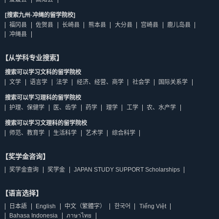
[搜索九州·冲绳的留学院校]
福冈县
佐贺县
长崎县
熊本县
大分县
宫崎县
鹿儿岛县
冲绳县
【从学科专业搜索】
搜索可以学习文科的留学院校
文学
语言学
法学
经济、经营、商学
社会学
国际关系学
搜索可以学习理科的留学院校
护理、保健学
医、齿学
药学
理学
工学
农、水产学
搜索可以学习文理科的留学院校
师范、教育学
生活科学
艺术学
综合科学
【奖学金咨询】
奖学金查询
奖学金
JAPAN STUDY SUPPORT Scholarships
【语言选择】
日本語
English
中文（繁體字）
한국어
Tiếng Việt
Bahasa Indonesia
ภาษาไทย