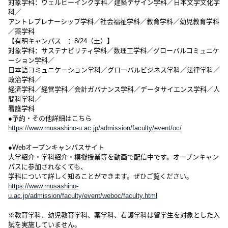
対象学科：ウェルビーイング学科／建築デザイン学科／日本文学文化学
科／
アントレプレナーシップ学科／社会福祉学科／教育学科／幼児教育学科
／薬学科
【有明キャンパス ：8/24（土）】
対象学科：サステナビリティ学科／数理工学科／グローバルコミュニケ
ーション学科／
日本語コミュニケーション学科／グローバルビジネス学科／法律学科／
政治学科／
経済学科／経営学科／会計ガバナンス学科／データサイエンス学科／人
間科学科／
看護学科
●予約・その他詳細はこちら
https://www.musashino-u.ac.jp/admission/faculty/event/oc/
●Webオープンキャンパスサイト
大学紹介・学科紹介・模擬授業等を動画で配信中です。オープンキャン
パスに参加されなくても、
学科について詳しく知ることができます。ぜひご覧ください。
https://www.musashino-
u.ac.jp/admission/faculty/event/weboc/faculty.html
※教育学科、幼児教育学科、薬学科、看護学科は留学生を対象とした入
試を実施していません。