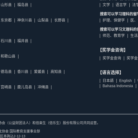
山形县
福岛县
文学
语言学
法
搜索可以学习理科的留
东京都
神奈川县
山梨县
长野县
护理、保健学
医、
搜索可以学习文理科的
师范、教育学
生活
石川县
福井县
【奖学金咨询】
和歌山县
奖学金查询
奖学金
德岛县
香川县
爱媛县
高知县
【语言选择】
日本語
English
Bahasa Indonesia
宫崎县
鹿儿岛县
冲绳县
协会（公益财团法人）和倍楽生（倍乐生）股份有限公司共同运营。
化协会 国际教育支援事业部
区本驹込2-12-13