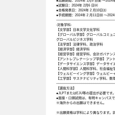
●出願期間：2024年 1月5 日㈮ ～202
●試験日：2024年 2月6 日㈫
●合格発表日：2024年 2 月10日㈯
●手続期間：2024年 2 月11日㈰ ～20
---------------------------------------------------------
-対象学科-
【文学部】日本文学文化学科
【グローバル学部】グローバルコミュ
グローバルビジネス学科
【法学部】法律学科、政治学科
【経済学部】経済学科
【経営学部】経営学科、会計ガバナン
【アントレプレナーシップ学部】アン
【データサイエンス学部】データサイ
【人間科学部】人間科学科、社会福祉
【ウェルビーイング学部】ウェルビー
【工学部】サステナビリティ学科、数
---------------------------------------------------------
【選抜方法】
●JLPTまたはEJU等の提出が必要で
●面接・口頭試問は、有明キャンパス
※海外からの出願はできません。
※出願資格は学科により異なります。詳