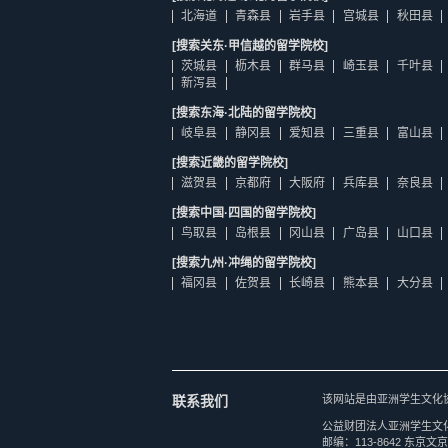
北海道
青森县
岩手县
宫城县
秋田县
[搜索关东·甲信越的留学院校]
茨城县
枥木县
群马县
崎玉县
千叶县
新泻县
[搜索东海·北陆的留学院校]
岐阜县
静冈县
爱知县
三重县
富山县
[搜索近畿的留学院校]
滋贺县
京都府
大阪府
兵库县
奈良县
[搜索中国·四国的留学院校]
鸟取县
岛根县
冈山县
广岛县
山口县
[搜索九州·冲绳的留学院校]
福冈县
佐贺县
长崎县
熊本县
大分县
联系我们
该网站是由亚洲学生文化
公益财团法人亚洲学生文
邮编：113-8642 东京文京