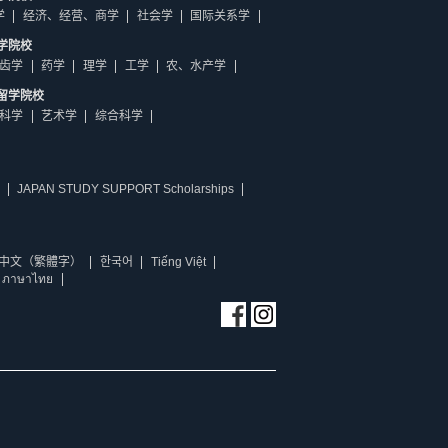
学
经济、经营、商学
社会学
国际关系学
学院校
齿学
药学
理学
工学
农、水产学
留学院校
科学
艺术学
综合科学
JAPAN STUDY SUPPORT Scholarships
中文（繁體字）
한국어
Tiếng Việt
ภาษาไทย