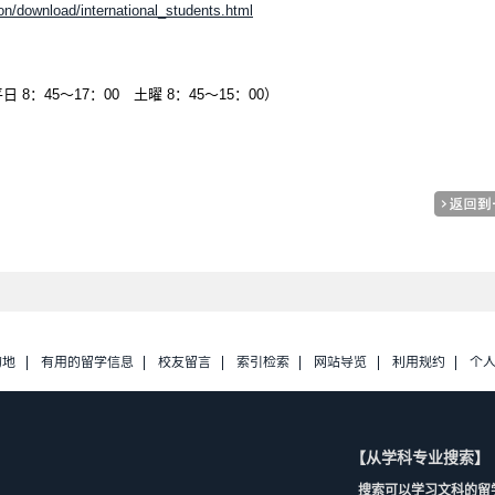
n/download/international_students.html
平日 8：45～17：00 土曜 8：45～15：00）
的地
有用的留学信息
校友留言
索引检索
网站导览
利用规约
个
【从学科专业搜索】
搜索可以学习文科的留