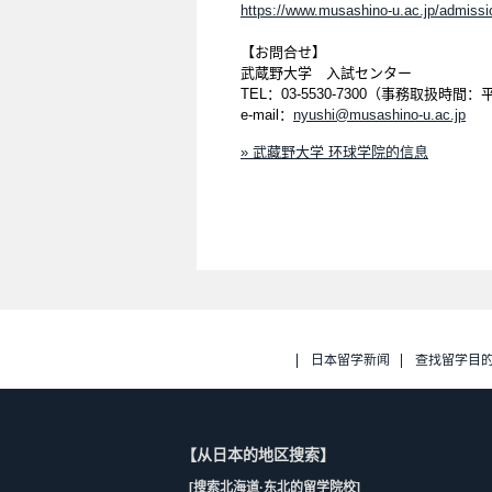
https://www.musashino-u.ac.jp/admissio
【お問合せ】
武蔵野大学 入試センター
TEL：03-5530-7300（事務取扱時間：
e-mail：
nyushi@musashino-u.ac.jp
» 武藏野大学 环球学院的信息
日本留学新闻
查找留学目
【从日本的地区搜索】
[搜索北海道·东北的留学院校]