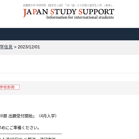
武藏野大学 环球学院 【留学生入試】「1/5（金）より外国人留学生入学... | 新闻 |...
学信息
> 2023/12/01
Ⅲ期 出願受付開始」（4月入学）
早めにご準備ください。
--------------------------------------------------