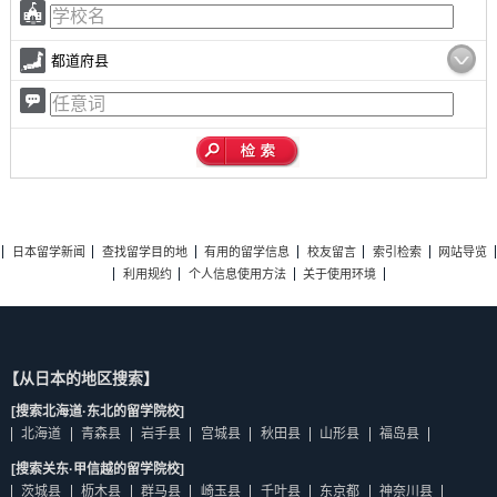
都道府县
日本留学新闻
查找留学目的地
有用的留学信息
校友留言
索引检索
网站导览
利用规约
个人信息使用方法
关于使用环境
【从日本的地区搜索】
[搜索北海道·东北的留学院校]
北海道
青森县
岩手县
宫城县
秋田县
山形县
福岛县
[搜索关东·甲信越的留学院校]
茨城县
枥木县
群马县
崎玉县
千叶县
东京都
神奈川县