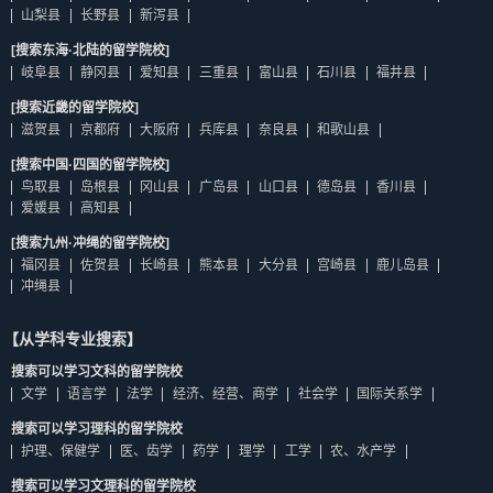
山梨县
长野县
新泻县
[搜索东海·北陆的留学院校]
岐阜县
静冈县
爱知县
三重县
富山县
石川县
福井县
[搜索近畿的留学院校]
滋贺县
京都府
大阪府
兵库县
奈良县
和歌山县
[搜索中国·四国的留学院校]
鸟取县
岛根县
冈山县
广岛县
山口县
德岛县
香川县
爱媛县
高知县
[搜索九州·冲绳的留学院校]
福冈县
佐贺县
长崎县
熊本县
大分县
宫崎县
鹿儿岛县
冲绳县
【从学科专业搜索】
搜索可以学习文科的留学院校
文学
语言学
法学
经济、经营、商学
社会学
国际关系学
搜索可以学习理科的留学院校
护理、保健学
医、齿学
药学
理学
工学
农、水产学
搜索可以学习文理科的留学院校