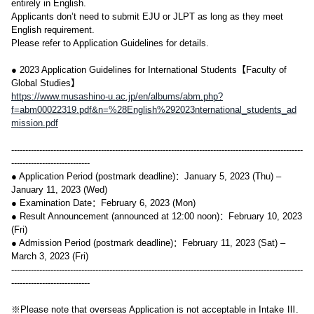
entirely in English.
Applicants don’t need to submit EJU or JLPT as long as they meet
English requirement.
Please refer to Application Guidelines for details.
● 2023 Application Guidelines for International Students【Faculty of
Global Studies】
https://www.musashino-u.ac.jp/en/albums/abm.php?
f=abm00022319.pdf&n=%28English%292023nternational_students_ad
mission.pdf
--------------------------------------------------------------------------------------------------------
----------------------------
● Application Period (postmark deadline)：January 5, 2023 (Thu) –
January 11, 2023 (Wed)
● Examination Date：February 6, 2023 (Mon)
● Result Announcement (announced at 12:00 noon)：February 10, 2023
(Fri)
● Admission Period (postmark deadline)：February 11, 2023 (Sat) –
March 3, 2023 (Fri)
--------------------------------------------------------------------------------------------------------
----------------------------
※Please note that overseas Application is not acceptable in Intake Ⅲ.