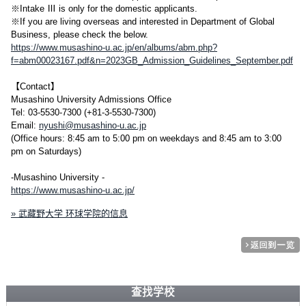
※Intake Ⅲ is only for the domestic applicants.
※If you are living overseas and interested in Department of Global
Business, please check the below.
https://www.musashino-u.ac.jp/en/albums/abm.php?
f=abm00023167.pdf&n=2023GB_Admission_Guidelines_September.pdf
【Contact】
Musashino University Admissions Office
Tel: 03-5530-7300 (+81-3-5530-7300)
Email:
nyushi@musashino-u.ac.jp
(Office hours: 8:45 am to 5:00 pm on weekdays and 8:45 am to 3:00
pm on Saturdays)
-Musashino University -
https://www.musashino-u.ac.jp/
» 武藏野大学 环球学院的信息
查找学校