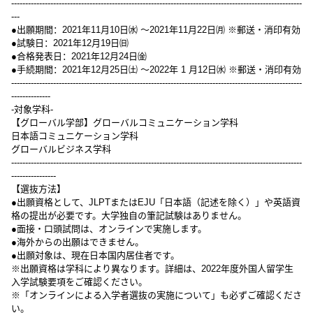
--------------------------------------------------------------------------------------------------------
---
●出願期間：2021年11月10日㈬ ～2021年11月22日㈪ ※郵送・消印有効
●試験日：2021年12月19日㈰
●合格発表日：2021年12月24日㈮
●手続期間：2021年12月25日㈯ ～2022年 1 月12日㈬ ※郵送・消印有効
--------------------------------------------------------------------------------------------------------
--------------
-対象学科-
【グローバル学部】グローバルコミュニケーション学科
日本語コミュニケーション学科
グローバルビジネス学科
--------------------------------------------------------------------------------------------------------
----------------
【選抜方法】
●出願資格として、JLPTまたはEJU「日本語（記述を除く）」や英語資
格の提出が必要です。大学独自の筆記試験はありません。
●面接・口頭試問は、オンラインで実施します。
●海外からの出願はできません。
●出願対象は、現在日本国内居住者です。
※出願資格は学科により異なります。詳細は、2022年度外国人留学生
入学試験要項をご確認ください。
※「オンラインによる入学者選抜の実施について」も必ずご確認くださ
い。