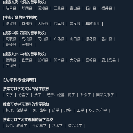
[搜索东海·北陆的留学院校]
岐阜县
静冈县
爱知县
三重县
富山县
石川县
福井县
[搜索近畿的留学院校]
滋贺县
京都府
大阪府
兵库县
奈良县
和歌山县
[搜索中国·四国的留学院校]
鸟取县
岛根县
冈山县
广岛县
山口县
德岛县
香川县
爱媛县
高知县
[搜索九州·冲绳的留学院校]
福冈县
佐贺县
长崎县
熊本县
大分县
宫崎县
鹿儿岛县
冲绳县
【从学科专业搜索】
搜索可以学习文科的留学院校
文学
语言学
法学
经济、经营、商学
社会学
国际关系学
搜索可以学习理科的留学院校
护理、保健学
医、齿学
药学
理学
工学
农、水产学
搜索可以学习文理科的留学院校
师范、教育学
生活科学
艺术学
综合科学