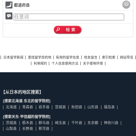
都道府县
日本留学新闻
查找留学目的地
有用的留学信息
校友留言
索引检索
网站导览
利用规约
个人信息使用方法
关于使用环境
【从日本的地区搜索】
[搜索北海道·东北的留学院校]
北海道
青森县
岩手县
宫城县
秋田县
山形县
福岛县
[搜索关东·甲信越的留学院校]
茨城县
枥木县
群马县
崎玉县
千叶县
东京都
神奈川县
山梨县
长野县
新泻县