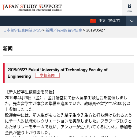
中文（简体字）
日本留学信息网站JPSS
>
新闻／有用的留学信息
> 2019/05/27
新闻
2019/05/27 Fukui University of Technology Faculty of
Engineering
【新入留学生歓迎会を開催】
2019年4月26日（金）、金井講堂にて新入留学生歓迎会を開催しまし
た。先輩留学生が本会の準備を進めていき、教職員や留学生が100名以
上参加しました。
歓迎会中には、新入生がもっと先輩学生や先生方と打ち解けられるよう
にチーム対抗戦のレクリエーションを実施しました。フラフープ送りと
おたまリレーをチームで競い、アンカーが近づいてくるにつれ、参加者
全員が盛り上がりました。