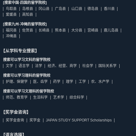
[搜索中国·四国的留学院校]
鸟取县
岛根县
冈山县
广岛县
山口县
德岛县
香川县
爱媛县
高知县
[搜索九州·冲绳的留学院校]
福冈县
佐贺县
长崎县
熊本县
大分县
宫崎县
鹿儿岛县
冲绳县
【从学科专业搜索】
搜索可以学习文科的留学院校
文学
语言学
法学
经济、经营、商学
社会学
国际关系学
搜索可以学习理科的留学院校
护理、保健学
医、齿学
药学
理学
工学
农、水产学
搜索可以学习文理科的留学院校
师范、教育学
生活科学
艺术学
综合科学
【奖学金咨询】
奖学金查询
奖学金
JAPAN STUDY SUPPORT Scholarships
【语言选择】