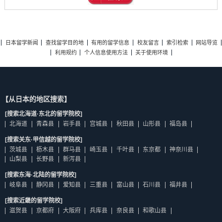
日本留学新闻
查找留学目的地
有用的留学信息
校友留言
索引检索
网站导览
利用规约
个人信息使用方法
关于使用环境
【从日本的地区搜索】
[搜索北海道·东北的留学院校]
北海道
青森县
岩手县
宫城县
秋田县
山形县
福岛县
[搜索关东·甲信越的留学院校]
茨城县
枥木县
群马县
崎玉县
千叶县
东京都
神奈川县
山梨县
长野县
新泻县
[搜索东海·北陆的留学院校]
岐阜县
静冈县
爱知县
三重县
富山县
石川县
福井县
[搜索近畿的留学院校]
滋贺县
京都府
大阪府
兵库县
奈良县
和歌山县