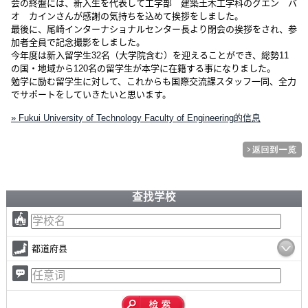
会の終盤には、新入生を代表して工学部 建築土木工学科のグエン バ
オ カインさんが感謝の気持ちを込めて挨拶をしました。
最後に、尾崎インターナショナルセンター長より閉会の挨拶をされ、参
加者全員で記念撮影をしました。
今年度は新入留学生32名（大学院含む）を迎えることができ、総勢11
の国・地域から120名の留学生が本学に在籍する事になりました。
勉学に励む留学生に対して、これからも国際交流課スタッフ一同、全力
でサポートをしていきたいと思います。
» Fukui University of Technology Faculty of Engineering的信息
查找学校
都道府县