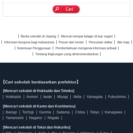
Berita sekolah di Jepang
Mencari tempat belajar di luar negeri
Informasi berguna bagi mahasiswa
Pesan dari senior
Pencarian daftar
Site map
Ketentuan Penggunaan
Pemberitahuan mengenai informasi pribadi
Tentang lingkungan yang direkomendasikan
【Cari sekolah berdasarkan prefektur】
[Mencari sekolah di Hokkaido dan Tohoku]
Hokkaido
Aomori
Iwate
Miyagi
Akita
Yamagata
Fukushima
[Mencari sekolah di Kanto dan Koshinetsu]
Ibaragi
Tochigi
Gunma
Saitama
Chiba
Tokyo
Kanagawa
Yamanashi
Nagano
Niigata
[Mencari sekolah di Tokai dan Hokuriku]