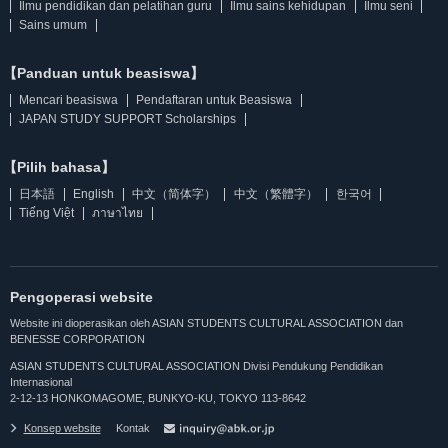
Ilmu pendidikan dan pelatihan guru
Ilmu sains kehidupan
Ilmu seni
Sains umum
【Panduan untuk beasiswa】
Mencari beasiswa
Pendaftaran untuk Beasiswa
JAPAN STUDY SUPPORT Scholarships
【Pilih bahasa】
日本語
English
中文（简体字）
中文（繁體字）
한국어
Tiếng Việt
ภาษาไทย
Pengoperasi website
Website ini dioperasikan oleh ASIAN STUDENTS CULTURAL ASSOCIATION dan
BENESSE CORPORATION
ASIAN STUDENTS CULTURAL ASSOCIATION Divisi Pendukung Pendidikan
Internasional
2-12-13 HONKOMAGOME, BUNKYO-KU, TOKYO 113-8642
Konsep website
Kontak