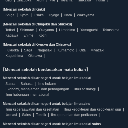
Gifu
Shizuoka
Aichi
Mie
Toyama
Ishikawa
Fukui
[Mencari sekolah di Kinki]
Shiga
Kyoto
Osaka
Hyogo
Nara
Wakayama
[Mencari sekolah di Chugoku dan Shikoku]
Tottori
Shimane
Okayama
Hiroshima
Yamaguchi
Tokushima
Kagawa
Ehime
Kochi
[Mencari sekolah di Kyusyu dan Okinawa]
Fukuoka
Saga
Nagasaki
Kumamoto
Oita
Miyazaki
Kagoshima
Okinawa
【Mencari sekolah berdasarkan mata kuliah】
Mencari sekolah diluar negeri untuk belajar Ilmu sosial
Sastra
Bahasa
Ilmu hukum
Ekonomi, manajemen, dan perdagangan
Ilmu sosiologi
Ilmu hubungan international
Mencari sekolah diluar negeri untuk belajar Ilmu sains
Ilmu keperaawatan dan kesehatan
Ilmu kedokteran dan kedokteran gigi
farmasi
Sains
Teknik
Ilmu pertanian dan perikanan
Mencari sekolah diluar negeri untuk belajar Ilmu sosial sains