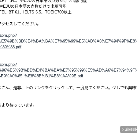
PT（N1）やEJUの日本語の点数だけで出願可能
TやEJUの日本語の点数だけで出願可能
T 61、IELTS 5.5、TOEIC700以上
アクセスしてください。
）
/abm.php?
%96%E5%9B%BD%E4%BA%BA%E7%95%99%E5%AD%A6%E7%94%9F%E8
89%88.pdf
/abm.php?
5%A4%96%E5%9B%BD%E4%BA%BA%E7%95%99%E5%AD%A6%E7%94%9F
E9%A0%85_%E8%8B%B1%E8%AA%9E.pdf
なさん、是非、上のリンクをクリックして、一度見てください。少しでも興味
ろより待っています。