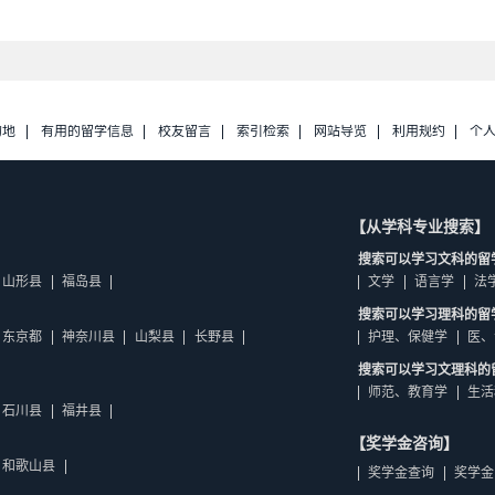
的地
有用的留学信息
校友留言
索引检索
网站导览
利用规约
个
【从学科专业搜索】
搜索可以学习文科的留
山形县
福岛县
文学
语言学
法
搜索可以学习理科的留
东京都
神奈川县
山梨县
长野县
护理、保健学
医、
搜索可以学习文理科的
师范、教育学
生活
石川县
福井县
【奖学金咨询】
和歌山县
奖学金查询
奖学金