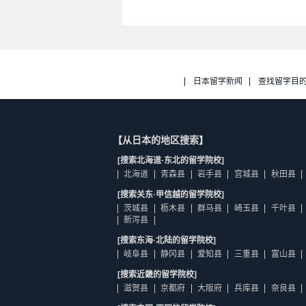
日本留学新闻
查找留学目
【从日本的地区搜索】
[搜索北海道·东北的留学院校]
北海道
青森县
岩手县
宫城县
秋田县
[搜索关东·甲信越的留学院校]
茨城县
枥木县
群马县
崎玉县
千叶县
新泻县
[搜索东海·北陆的留学院校]
岐阜县
静冈县
爱知县
三重县
富山县
[搜索近畿的留学院校]
滋贺县
京都府
大阪府
兵库县
奈良县