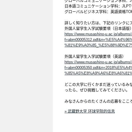
グローバルコミュニケーション学科：JL
日本語コミュニケーション学科：JLP
グローバルビジネス学科：英語資格TOFEL iB
詳しく知りたい方は、下記のリンクに
外国人留学生入学試験要項（日本語版
https://www.musashino-u.ac.jp/albums
f=abm00005312.pdf&n=%E5%A4
%81%E9%A0%85_%E5%88%9D%E7%
外国人留学生入学試験要項（英語）
https://www.musashino-u.ac.jp/albums
f=abm00005350.pdf&n=2018%E
%85%A5%E8%A9%A6%E8%A6%81%
どこの大学に行くかまだ迷っているみ
ったら、ぜひ挑戦してみてください。
みなさんからのたくさんの応募をここ
» 武藏野大学 环球学院的信息