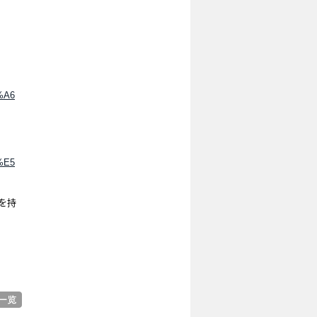
%A6
%E5
を持