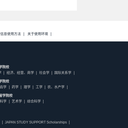
人信息使用方法
关于使用环境
学院校
学
经济、经营、商学
社会学
国际关系学
学院校
齿学
药学
理学
工学
农、水产学
留学院校
科学
艺术学
综合科学
JAPAN STUDY SUPPORT Scholarships