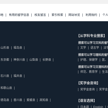
的地
有用的留学信息
校友留言
索引检索
网站导览
利用规约
个
【从学科专业搜索】
搜索可以学习文科的留
山形县
福岛县
文学
语言学
法
搜索可以学习理科的留
东京都
神奈川县
山梨县
长野县
护理、保健学
医、
搜索可以学习文理科的
师范、教育学
生活
石川县
福井县
【奖学金咨询】
和歌山县
奖学金查询
奖学金
德岛县
香川县
爱媛县
高知县
【语言选择】
日本語
English