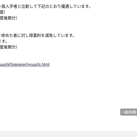
一般入学者と比較して下記のとおり優遇しています。
度）
年度後期分）
を修めた者に対し授業料を減免しています。
ます。
年度後期分）
uushi/foreigner/nyuushi.html