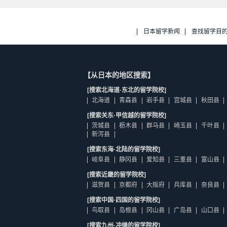
日本留学新闻
查找留学目
【从日本的地区搜索】
[搜索北海道·东北的留学院校]
北海道
青森县
岩手县
宫城县
秋田县
[搜索关东·甲信越的留学院校]
茨城县
枥木县
群马县
崎玉县
千叶县
新泻县
[搜索东海·北陆的留学院校]
岐阜县
静冈县
爱知县
三重县
富山县
[搜索近畿的留学院校]
滋贺县
京都府
大阪府
兵库县
奈良县
[搜索中国·四国的留学院校]
鸟取县
岛根县
冈山县
广岛县
山口县
[搜索九州·冲绳的留学院校]