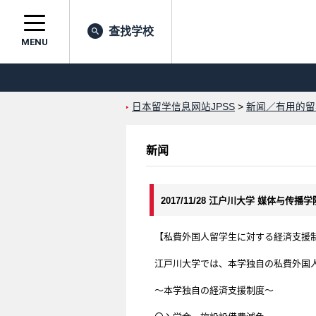
查找学校
MENU
日本留学信息网站JPSS
>
新闻／有用的留
新闻
2017/11/28 江户川大学 媒体与传播
【私費外国人留学生に対する経済支援
江戸川大学では、本学独自の私費外国
～本学独自の経済支援制度～