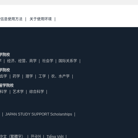
人信息使用方法
关于使用环境
学院校
学
经济、经营、商学
社会学
国际关系学
学院校
齿学
药学
理学
工学
农、水产学
留学院校
科学
艺术学
综合科学
JAPAN STUDY SUPPORT Scholarships
中文（繁體字）
한국어
Tiếng Việt