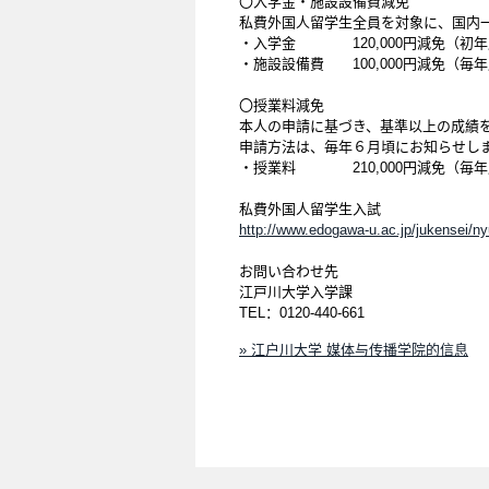
〇入学金・施設設備費減免
私費外国人留学生全員を対象に、国内
・入学金 120,000円減免（初年
・施設設備費 100,000円減免（毎
〇授業料減免
本人の申請に基づき、基準以上の成績
申請方法は、毎年６月頃にお知らせし
・授業料 210,000円減免（毎
私費外国人留学生入試
http://www.edogawa-u.ac.jp/jukensei/ny
お問い合わせ先
江戸川大学入学課
TEL：0120-440-661
» 江户川大学 媒体与传播学院的信息