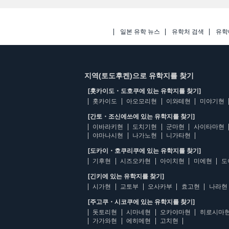
일본 유학 뉴스
유학처 검색
유학
지역(토도후켄)으로 유학지를 찾기
[홋카이도・도호쿠에 있는 유학지를 찾기]
홋카이도
아오모리현
이와테현
미야기현
[간토・조신에쓰에 있는 유학지를 찾기]
이바라키현
도치기현
군마현
사이타마현
야마나시현
나가노현
니가타현
[도카이・호쿠리쿠에 있는 유학지를 찾기]
기후현
시즈오카현
아이치현
미에현
도
[긴키에 있는 유학지를 찾기]
시가현
교토부
오사카부
효고현
나라현
[주고쿠・시코쿠에 있는 유학지를 찾기]
돗토리현
시마네현
오카야마현
히로시마
가가와현
에히메현
고치현