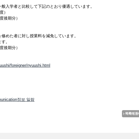
一般入学者と比較して下記のとおり優遇しています。
度）
年度後期分）
を修めた者に対し授業料を減免しています。
ます。
年度後期分）
uushi/foreigner/nyuushi.html
mmunication정보 일람