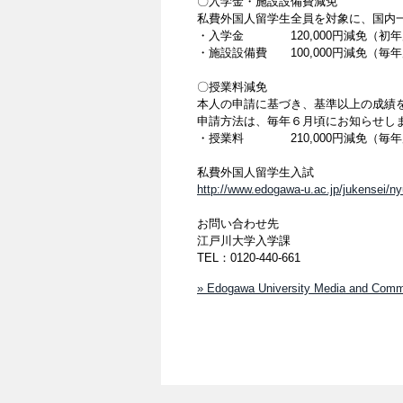
〇入学金・施設設備費減免
私費外国人留学生全員を対象に、国内
・入学金 120,000円減免（初年
・施設設備費 100,000円減免（毎
〇授業料減免
本人の申請に基づき、基準以上の成績
申請方法は、毎年６月頃にお知らせし
・授業料 210,000円減免（毎
私費外国人留学生入試
http://www.edogawa-u.ac.jp/jukensei/ny
お問い合わせ先
江戸川大学入学課
TEL：0120-440-661
» Edogawa University Media and Co