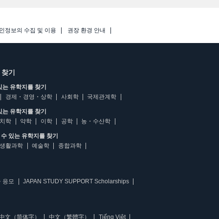
인정보의 수집 및 이용
권장 환경 안내
 찾기
있는 유학지를 찾기
경제・경영・상학
사회학
국제관계학
있는 유학지를 찾기
치학
약학
이학
공학
농・수산학
수 있는 유학지를 찾기
생활과학
예술학
종합과학
 응모
JAPAN STUDY SUPPORT Scholarships
中文（简体字）
中文（繁體字）
Tiếng Việt