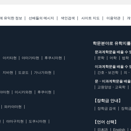
에 유익한 정보
선배들의 메시지
색인검색
사이트 지도
이용약관
개
학문분야로 유학지를
문과계학문을 배울 수 
아키타현
야마가타현
후쿠시마현
문학
어학
법학
이과계학문을 배울 수 
지바현
도쿄도
가나가와현
간호・보건학
의・
문・이과계학문을 배울 
교원양성・교육학
야마현
이시카와현
후쿠이현
【장학금 안내】
와카야마현
장학금 검색
장학금
현
야마구치현
도쿠시마현
【언어 선택】
日本語
English