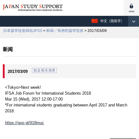
中文（简体字）
日本留学信息网站JPSS
>
新闻／有用的留学信息
> 2017/03/09
新闻
2017/03/09
<Tokyo>Next week!
IFSA Job Forum for International Students 2018
Mar 15 (Wed), 2017 12:00-17:00
*For international students graduating between April 2017 and March
2018.
https://goo.gl/919muc