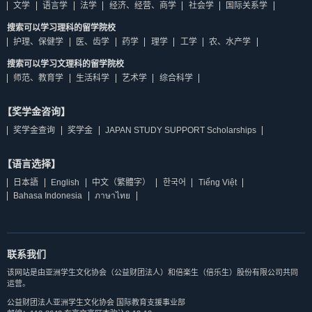
文学
语言学
法学
经济、经营、商学
社会学
国际关系学
搜索可以学习理科的留学院校
护理、保健学
医、齿学
药学
理学
工学
农、水产学
搜索可以学习文理科的留学院校
师范、教育学
生活科学
艺术学
综合科学
【奖学金咨询】
奖学金查询
奖学金
JAPAN STUDY SUPPORT Scholarships
【语言选择】
日本語
English
中文（繁體字）
한국어
Tiếng Việt
Bahasa Indonesia
ภาษาไทย
联系我们
该网站是由亚洲学生文化协会（公益财团法人）和倍楽生（倍乐生）股份有限公司共同
运营。
公益财团法人亚洲学生文化协会 国际教育支援事业部