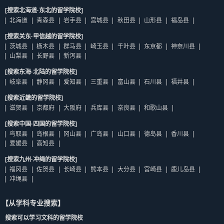
[搜索北海道·东北的留学院校]
北海道
青森县
岩手县
宫城县
秋田县
山形县
福岛县
[搜索关东·甲信越的留学院校]
茨城县
枥木县
群马县
崎玉县
千叶县
东京都
神奈川县
山梨县
长野县
新泻县
[搜索东海·北陆的留学院校]
岐阜县
静冈县
爱知县
三重县
富山县
石川县
福井县
[搜索近畿的留学院校]
滋贺县
京都府
大阪府
兵库县
奈良县
和歌山县
[搜索中国·四国的留学院校]
鸟取县
岛根县
冈山县
广岛县
山口县
德岛县
香川县
爱媛县
高知县
[搜索九州·冲绳的留学院校]
福冈县
佐贺县
长崎县
熊本县
大分县
宫崎县
鹿儿岛县
冲绳县
【从学科专业搜索】
搜索可以学习文科的留学院校