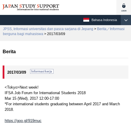
Bahasa Indonesia
JPSS, Informasi universitas dan pasca sarjana di Jepang
>
Berita／Informasi
berguna bagi mahasiswa
> 2017/03/09
Berita
2017/03/09
<Tokyo>Next week!
IFSA Job Forum for International Students 2018
Mar 15 (Wed), 2017 12:00-17:00
*For international students graduating between April 2017 and March
2018.
https://goo.gl/919muc