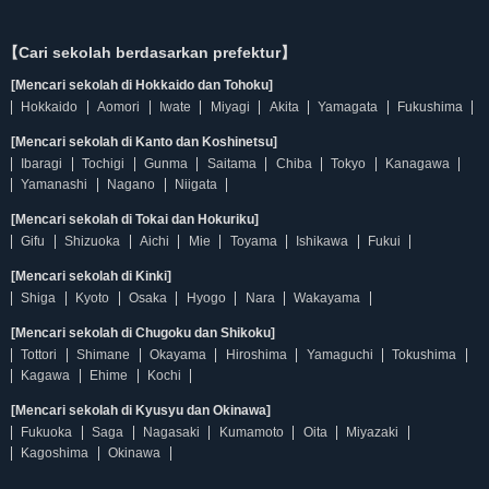
【Cari sekolah berdasarkan prefektur】
[Mencari sekolah di Hokkaido dan Tohoku]
Hokkaido
Aomori
Iwate
Miyagi
Akita
Yamagata
Fukushima
[Mencari sekolah di Kanto dan Koshinetsu]
Ibaragi
Tochigi
Gunma
Saitama
Chiba
Tokyo
Kanagawa
Yamanashi
Nagano
Niigata
[Mencari sekolah di Tokai dan Hokuriku]
Gifu
Shizuoka
Aichi
Mie
Toyama
Ishikawa
Fukui
[Mencari sekolah di Kinki]
Shiga
Kyoto
Osaka
Hyogo
Nara
Wakayama
[Mencari sekolah di Chugoku dan Shikoku]
Tottori
Shimane
Okayama
Hiroshima
Yamaguchi
Tokushima
Kagawa
Ehime
Kochi
[Mencari sekolah di Kyusyu dan Okinawa]
Fukuoka
Saga
Nagasaki
Kumamoto
Oita
Miyazaki
Kagoshima
Okinawa