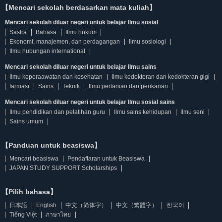
【Mencari sekolah berdasarkan mata kuliah】
Mencari sekolah diluar negeri untuk belajar Ilmu sosial
Sastra
Bahasa
Ilmu hukum
Ekonomi, manajemen, dan perdagangan
Ilmu sosiologi
Ilmu hubungan international
Mencari sekolah diluar negeri untuk belajar Ilmu sains
Ilmu keperaawatan dan kesehatan
Ilmu kedokteran dan kedokteran gigi
farmasi
Sains
Teknik
Ilmu pertanian dan perikanan
Mencari sekolah diluar negeri untuk belajar Ilmu sosial sains
Ilmu pendidikan dan pelatihan guru
Ilmu sains kehidupan
Ilmu seni
Sains umum
【Panduan untuk beasiswa】
Mencari beasiswa
Pendaftaran untuk Beasiswa
JAPAN STUDY SUPPORT Scholarships
【Pilih bahasa】
日本語
English
中文（简体字）
中文（繁體字）
한국어
Tiếng Việt
ภาษาไทย