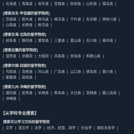
北海道
青森县
岩手县
宫城县
秋田县
山形县
福岛县
[搜索关东·甲信越的留学院校]
茨城县
枥木县
群马县
崎玉县
千叶县
东京都
神奈川县
山梨县
长野县
新泻县
[搜索东海·北陆的留学院校]
岐阜县
静冈县
爱知县
三重县
富山县
石川县
福井县
[搜索近畿的留学院校]
滋贺县
京都府
大阪府
兵库县
奈良县
和歌山县
[搜索中国·四国的留学院校]
鸟取县
岛根县
冈山县
广岛县
山口县
德岛县
香川县
爱媛县
高知县
[搜索九州·冲绳的留学院校]
福冈县
佐贺县
长崎县
熊本县
大分县
宫崎县
鹿儿岛县
冲绳县
【从学科专业搜索】
搜索可以学习文科的留学院校
文学
语言学
法学
经济、经营、商学
社会学
国际关系学