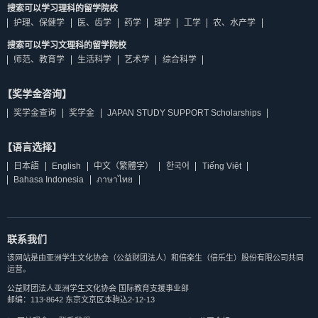
搜索可以学习理科的留学院校
护理、保健学
医、齿学
药学
理学
工学
农、水产学
搜索可以学习文理科的留学院校
师范、教育学
生活科学
艺术学
综合科学
【奖学金咨询】
奖学金查询
奖学金
JAPAN STUDY SUPPORT Scholarships
【语言选择】
日本語
English
中文（繁體字）
한국어
Tiếng Việt
Bahasa Indonesia
ภาษาไทย
联系我们
该网站是由亚洲学生文化协会（公益财团法人）和倍楽生（倍乐生）股份有限公司共同
运营。
公益财团法人亚洲学生文化协会 国际教育支援事业部
邮编：113-8642 东京文京区本驹込2-12-13