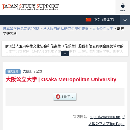
中文（简体字）
日本留学信息网站JPSS
>
从大阪府的从研究生院中查询
>
大阪公立大学
>
獣医
学研究科
财团法人亚洲学生文化协会和倍楽生（倍乐生）股份有限公司联合经营管理的
日本学习支援网（JAPAN STUDY SUPPORT）正在招收外国留学生。现有大
约1300个学校的大学学部、大学院、短大、专门学校的招生信息正登载于此
网。
这里登载的是大阪公立大学的详细招生信息。有Graduate School of
大阪府
/ 公立
Sustainable System Sciences、Graduate School of Literature and Human
Sciences、Graduate School of Law、Graduate School of Economics、
大阪公立大学
|
Osaka Metropolitan University
Graduate School of Business、Graduate School of Urban Management、
Graduate School of Informatics、Graduate School of Science、Graduate
School of Engineering、Graduate School of Agriculture、獣医学研究科、
Graduate School of Medicine、Rehabilitation Science、Nursing、Graduate
School of Human Life and Ecology、Graduate school of Drug Discovery
Sciences等各研究科的不同信息。招收名额、合格人数等考试信息，以及设施
介绍、联系方式等外国留学生必要的信息都登载于此，请务必查阅和利用此
官方网站:
https://www.omu.ac.jp/
网。
大阪公立大学Top Page