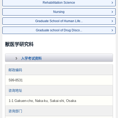
Rehabilitation Science
Nursing
Graduate School of Human Life...
Graduate school of Drug Disco...
獣医学研究科
入学考试资料
邮政编码
599-8531
咨询地址
1-1 Gakuen-cho, Naka-ku, Sakai-shi, Osaka
咨询部门