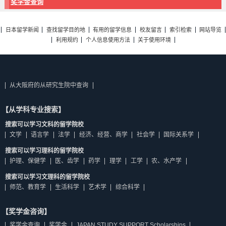
奖学金查询
日本留学新闻
查找留学目的地
有用的留学信息
校友留言
索引检索
网站导览
利用规约
个人信息使用方法
关于使用环境
从大阪府的从研究生院中查询
【从学科专业搜索】
搜索可以学习文科的留学院校
文学
语言学
法学
经济、经营、商学
社会学
国际关系学
搜索可以学习理科的留学院校
护理、保健学
医、齿学
药学
理学
工学
农、水产学
搜索可以学习文理科的留学院校
师范、教育学
生活科学
艺术学
综合科学
【奖学金咨询】
奖学金查询
奖学金
JAPAN STUDY SUPPORT Scholarships