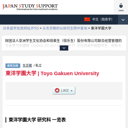
中文（简体字）
日本留学信息网站JPSS
>
从东京都的从研究生院中查询
>
東洋学園大学
财团法人亚洲学生文化协会和倍楽生（倍乐生）股份有限公司联合经营管理的
日本学习支援网（JAPAN STUDY SUPPORT）正在招收外国留学生。现有大
约1300个学校的大学学部、大学院、短大、专门学校的招生信息正登载于此
网。
这里登载的是東洋学園大学的详细招生信息。有Graduate School of Business
东京都
/ 私立
Administration等各研究科的不同信息。招收名额、合格人数等考试信息，以
及设施介绍、联系方式等外国留学生必要的信息都登载于此，请务必查阅和利
東洋学園大学
|
Toyo Gakuen University
用此网。
東洋学園大学 研究科 一览表