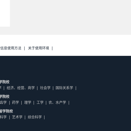
人信息使用方法
关于使用环境
学院校
学
经济、经营、商学
社会学
国际关系学
学院校
齿学
药学
理学
工学
农、水产学
留学院校
科学
艺术学
综合科学