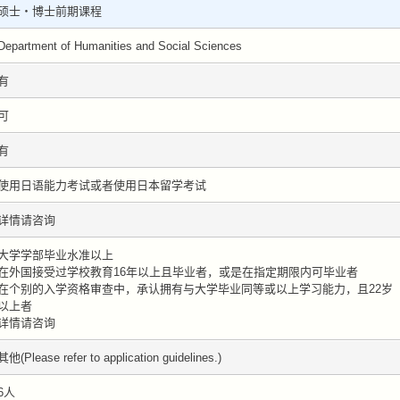
硕士・博士前期课程
Department of Humanities and Social Sciences
有
可
有
使用日语能力考试或者使用日本留学考试
详情请咨询
大学学部毕业水准以上
在外国接受过学校教育16年以上且毕业者，或是在指定期限内可毕业者
在个别的入学资格审查中，承认拥有与大学毕业同等或以上学习能力，且22岁
以上者
详情请咨询
其他(Please refer to application guidelines.)
6人