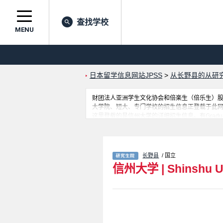
查找学校
MENU
日本留学信息网站JPSS
>
从长野县的从研
财团法人亚洲学生文化协会和倍楽生（倍乐生）股份有
大学院、短大、专门学校的招生信息正登载于此
这里登载的是信州大学的详细招生信息。有Graduate School of 
総合人文社会科学研究科、Graduate Scho
必查阅和利用此网。
长野县
/ 国立
信州大学
|
Shinshu U