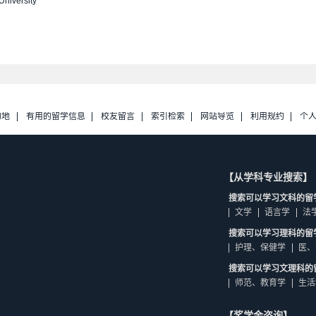
University
的地
有用的留学信息
校友留言
索引检索
网站导览
利用规约
个
【从学科专业搜索】
搜索可以学习文科的留
文学
语言学
法
搜索可以学习理科的留
护理、保健学
医、
搜索可以学习文理科的
师范、教育学
生活
【奖学金咨询】