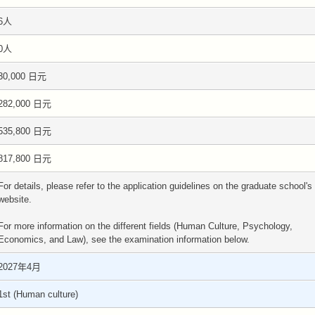
6人
0人
30,000 日元
282,000 日元
535,800 日元
817,800 日元
For details, please refer to the application guidelines on the graduate school's
website.
For more information on the different fields (Human Culture, Psychology,
Economics, and Law), see the examination information below.
2027年4月
1st (Human culture)