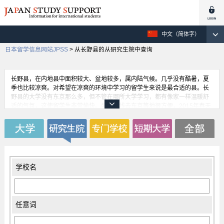
中文（简体字）
日本留学信息网站JPSS
>
从长野县的从研究生院中查询
长野县，在内地县中面积较大、盆地较多，属内陆气候。几乎没有酷暑，夏
季也比较凉爽。对希望在凉爽的环境中学习的留学生来说是最合适的县。长
野县的大学没有东京那么多，但不管在哪所大学学习，都有像家一样温暖舒
适的气氛，这使留学生非常愉快。坐新干线去东京等地很方便，2015年春天
起新干线继续向北方延伸，会更加方便。
学校名
任意词