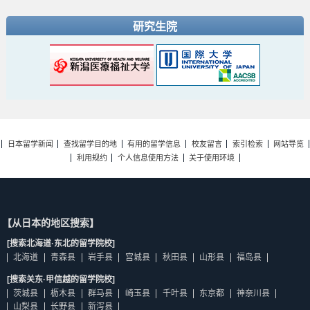
研究生院
日本留学新闻
查找留学目的地
有用的留学信息
校友留言
索引检索
网站导览
利用规约
个人信息使用方法
关于使用环境
【从日本的地区搜索】
[搜索北海道·东北的留学院校]
北海道
青森县
岩手县
宫城县
秋田县
山形县
福岛县
[搜索关东·甲信越的留学院校]
茨城县
枥木县
群马县
崎玉县
千叶县
东京都
神奈川县
山梨县
长野县
新泻县