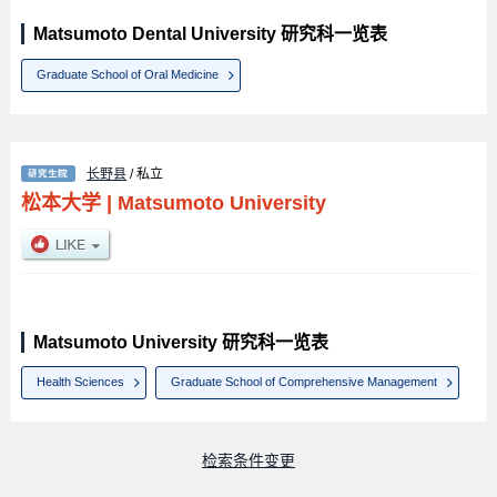
Matsumoto Dental University 研究科一览表
Graduate School of Oral Medicine
长野县
/ 私立
松本大学
|
Matsumoto University
Matsumoto University 研究科一览表
Health Sciences
Graduate School of Comprehensive Management
检索条件变更