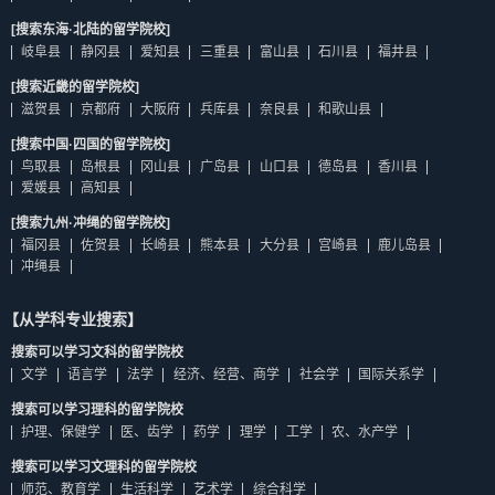
[搜索东海·北陆的留学院校]
岐阜县
静冈县
爱知县
三重县
富山县
石川县
福井县
[搜索近畿的留学院校]
滋贺县
京都府
大阪府
兵库县
奈良县
和歌山县
[搜索中国·四国的留学院校]
鸟取县
岛根县
冈山县
广岛县
山口县
德岛县
香川县
爱媛县
高知县
[搜索九州·冲绳的留学院校]
福冈县
佐贺县
长崎县
熊本县
大分县
宫崎县
鹿儿岛县
冲绳县
【从学科专业搜索】
搜索可以学习文科的留学院校
文学
语言学
法学
经济、经营、商学
社会学
国际关系学
搜索可以学习理科的留学院校
护理、保健学
医、齿学
药学
理学
工学
农、水产学
搜索可以学习文理科的留学院校
师范、教育学
生活科学
艺术学
综合科学