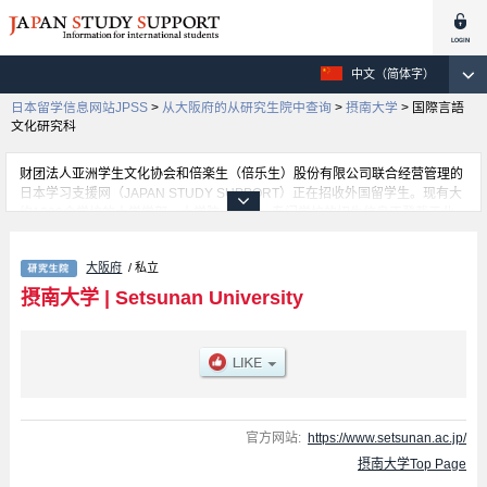
中文（简体字）
日本留学信息网站JPSS
>
从大阪府的从研究生院中查询
>
摂南大学
>
国際言語
文化研究科
财团法人亚洲学生文化协会和倍楽生（倍乐生）股份有限公司联合经营管理的
日本学习支援网（JAPAN STUDY SUPPORT）正在招收外国留学生。现有大
约1300个学校的大学学部、大学院、短大、专门学校的招生信息正登载于此
网。
这里登载的是摂南大学的详细招生信息。有Graduate School of
大阪府
/ 私立
Pharmaceutical Sciences、Graduate School of Science and
Engineering、Graduate School of Economics and Business
摂南大学
|
Setsunan University
Administration、Graduate School of Law、国際言語文化研究科、Graduate
School of Nursing、Graduate School of Agriculture等各研究科的不同信息。
招收名额、合格人数等考试信息，以及设施介绍、联系方式等外国留学生必要
的信息都登载于此，请务必查阅和利用此网。
官方网站:
https://www.setsunan.ac.jp/
摂南大学Top Page