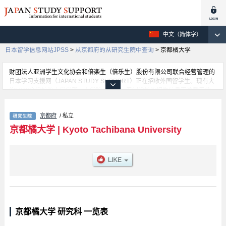
中文（简体字）
日本留学信息网站JPSS
>
从京都府的从研究生院中查询
>
京都橘大学
财团法人亚洲学生文化协会和倍楽生（倍乐生）股份有限公司联合经营管理的
日本学习支援网（JAPAN STUDY SUPPORT）正在招收外国留学生。现有大
约1300个学校的大学学部、大学院、短大、专门学校的招生信息正登载于此
网。
这里登载的是京都橘大学的详细招生信息。有Graduate School of
京都府
/ 私立
Humanities、Graduate School of Nursing、Graduate School of Health
Sciences、Graduate School of Contemporary Business、Graduate School
京都橘大学
|
Kyoto Tachibana University
of Informatics等各研究科的不同信息。招收名额、合格人数等考试信息，以及
设施介绍、联系方式等外国留学生必要的信息都登载于此，请务必查阅和利用
此网。
京都橘大学 研究科 一览表