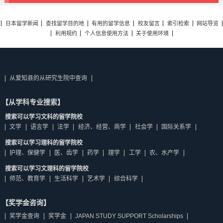
日本留学新闻
查找留学目的地
有用的留学信息
校友留言
索引检索
网站导览
利用规约
个人信息使用方法
关于使用环境
从爱知县的从研究生院中查询
【从学科专业搜索】
搜索可以学习文科的留学院校
文学
语言学
法学
经济、经营、商学
社会学
国际关系学
搜索可以学习理科的留学院校
护理、保健学
医、齿学
药学
理学
工学
农、水产学
搜索可以学习文理科的留学院校
师范、教育学
生活科学
艺术学
综合科学
【奖学金咨询】
奖学金查询
奖学金
JAPAN STUDY SUPPORT Scholarships