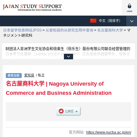
中文（简体字）
日本留学信息网站JPSS
>
从爱知县的从研究生院中查询
>
名古屋商科大学
>
マ
ネジメント研究科
财团法人亚洲学生文化协会和倍楽生（倍乐生）股份有限公司联合经营管理的
日本学习支援网（JAPAN STUDY SUPPORT）正在招收外国留学生。现有大
约1300个学校的大学学部、大学院、短大、专门学校的招生信息正登载于此
网。
这里登载的是名古屋商科大学的详细招生信息。有マネジメント研究科、
爱知县
/ 私立
Accounting & Taxation等各研究科的不同信息。招收名额、合格人数等考试信
息，以及设施介绍、联系方式等外国留学生必要的信息都登载于此，请务必查
名古屋商科大学
|
Nagoya University of
阅和利用此网。
Commerce and Business Administration
官方网站:
https://www.nucba.ac.jp/en/